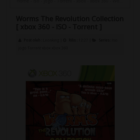
Home
-
Iso
-
jogo
-
Torrent
-
xbox
-
xbox 360
-
Worms The Revolution Collection [ xbox 360 - ISO - Torrent ]
Worms The Revolution Collection
[ xbox 360 - ISO - Torrent ]
Post oleh :
Leonking
|
Rilis :
12:27
|
Series :
Iso
jogo
Torrent
xbox
xbox 360