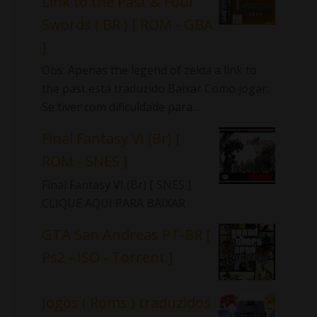
Link to the Past & Four
Swords ( BR ) [ ROM - GBA
]
Obs: Apenas the legend of zelda a link to
the past está traduzido Baixar Como jogar:
Se tiver com dificuldade para...
Final Fantasy VI (Br) [
ROM - SNES ]
Final Fantasy VI (Br) [ SNES ]
CLIQUE AQUI PARA BAIXAR
GTA San Andreas PT-BR [
Ps2 - ISO - Torrent ]
Jogos ( Roms ) traduzidos