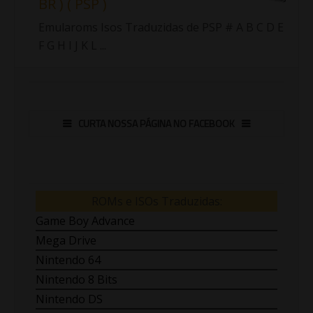
BR ) ( PSP )
Emularoms Isos Traduzidas de PSP # A B C D E
F G H I J K L ...
CURTA NOSSA PÁGINA NO FACEBOOK
ROMs e ISOs Traduzidas:
Game Boy Advance
Mega Drive
Nintendo 64
Nintendo 8 Bits
Nintendo DS