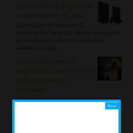
Jogos ( ISOs ) de Playstation
2 download por Torrent.
Jogos ( ISOs ) de Playstation 2
download por Torrent. O segundo video game
produzido pela Sony foi o console mais
vendido de sua ge...
Jogos Traduzidos de
PlayStation 2 (Isos - Ps2 - PT
- BR - Legendados -
Dublados)
O segundo videogame produzido pela Sony foi
o console mais vendido de sua geração, e
mesmo muitos anos após sua descontinuação
continu...