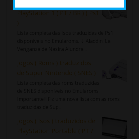
Jogos ( Isos ) traduzidos de
PlayStation 1 ( PT / BR ) ( Ps1
)
Lista completa das Isos traduzidas de Ps1
disponíveis no Emularoms. ⇓ Aladdin: La
Venganza de Nasira Alundra ...
Jogos ( Roms ) traduzidos
de Super Nintendo ( SNES )
Lista completa das roms traduzidas
de SNES disponíveis no Emularoms.
Importante!!! Fiz uma nova lista com as roms
traduzidas de Sup...
Jogos ( Isos ) traduzidos de
PlayStation Portable ( PT /