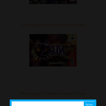
The Legend of Zelda: Majora's Mask
The Legend of Zelda Ocarina of Time