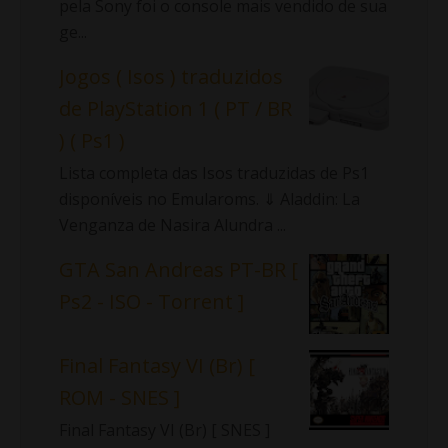
pela Sony foi o console mais vendido de sua
ge...
Jogos ( Isos ) traduzidos
de PlayStation 1 ( PT / BR
) ( Ps1 )
Lista completa das Isos traduzidas de Ps1
disponíveis no Emularoms. ⇓ Aladdin: La
Venganza de Nasira Alundra ...
GTA San Andreas PT-BR [
Ps2 - ISO - Torrent ]
Final Fantasy VI (Br) [
ROM - SNES ]
Final Fantasy VI (Br) [ SNES ]