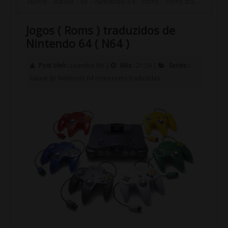
Home
-
baixar
-
Br
-
Nintendo 64
-
roms
-
roms traduzidas
-
Jogos ( Roms ) traduzidos de
Nintendo 64 ( N64 )
Post oleh :
Leandro Ms
|
Rilis :
21:59
|
Series :
baixar
Br
Nintendo 64
roms
roms traduzidas