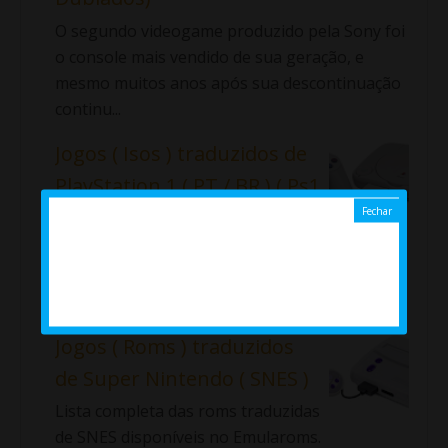
O segundo videogame produzido pela Sony foi
o console mais vendido de sua geração, e
mesmo muitos anos após sua descontinuação
continu...
Jogos ( Isos ) traduzidos de
PlayStation 1 ( PT / BR ) ( Ps1
)
Lista completa das Isos traduzidas de Ps1
disponíveis no Emularoms. ⇓ Aladdin: La
Venganza de Nasira Alundra ...
Jogos ( Roms ) traduzidos
de Super Nintendo ( SNES )
Lista completa das roms traduzidas
de SNES disponíveis no Emularoms.