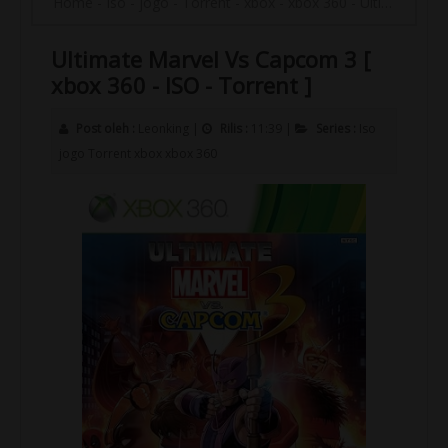
Home
-
Iso
-
jogo
-
Torrent
-
xbox
-
xbox 360
-
Ultimate Marvel Vs Capcom 3 [ xbox 360 - ISO - Torrent ]
Ultimate Marvel Vs Capcom 3 [
xbox 360 - ISO - Torrent ]
Post oleh :
Leonking
|
Rilis :
11:39
|
Series :
Iso
jogo
Torrent
xbox
xbox 360