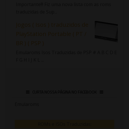
Importante!!! Fiz uma nova lista com as roms
traduzidas de Sup...
Jogos ( Isos ) traduzidos de
PlayStation Portable ( PT /
BR ) ( PSP )
Emularoms Isos Traduzidas de PSP # A B C D E
F G H I J K L ...
CURTA NOSSA PÁGINA NO FACEBOOK
Emularoms
ROMs e ISOs Traduzidas: