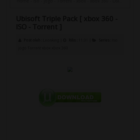
Home
-
Iso
-
jogo
-
Torrent
-
xbox
-
xbox 360
-
Ubisoft Triple Pack [ xbox 360 - ISO - Torrent ]
Ubisoft Triple Pack [ xbox 360 -
ISO - Torrent ]
Post oleh :
Leonking
|
Rilis :
11:31
|
Series :
Iso
jogo
Torrent
xbox
xbox 360