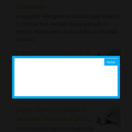
Dublados)
O segundo videogame produzido pela Sony foi
o console mais vendido de sua geração, e
mesmo muitos anos após sua descontinuação
continu...
Jogos ( Isos ) traduzidos de
PlayStation 1 ( PT / BR ) ( Ps1
)
Lista completa das Isos traduzidas de Ps1
disponíveis no Emularoms. ⇓ Aladdin: La
Venganza de Nasira Alundra ...
Jogos ( Roms ) traduzidos
de Super Nintendo ( SNES )
Lista completa das roms traduzidas