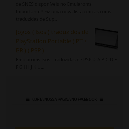
de SNES disponíveis no Emularoms.
Importante!!! Fiz uma nova lista com as roms
traduzidas de Sup...
Jogos ( Isos ) traduzidos de
PlayStation Portable ( PT /
BR ) ( PSP )
Emularoms Isos Traduzidas de PSP # A B C D E
F G H I J K L ...
CURTA NOSSA PÁGINA NO FACEBOOK