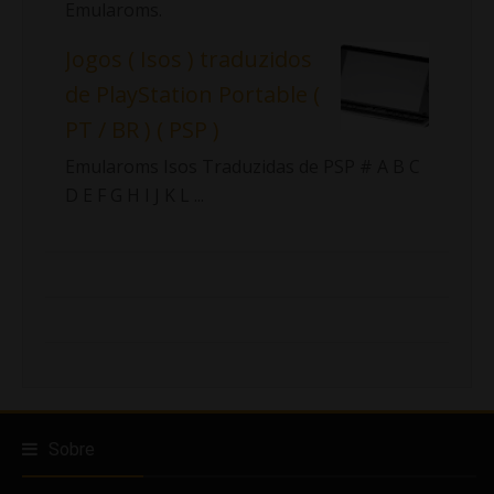
Emularoms.
Jogos ( Isos ) traduzidos
de PlayStation Portable (
PT / BR ) ( PSP )
Emularoms Isos Traduzidas de PSP # A B C
D E F G H I J K L ...
Sobre