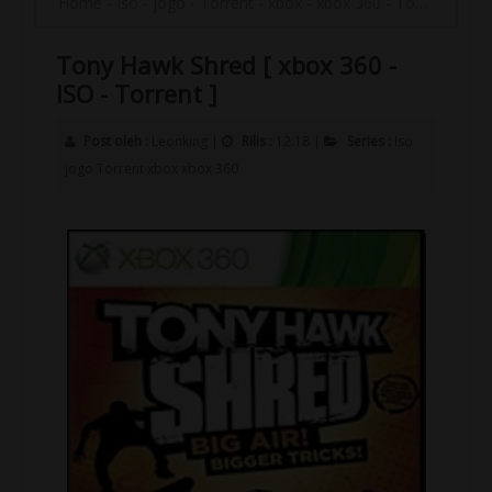
Home
-
Iso
-
jogo
-
Torrent
-
xbox
-
xbox 360
-
Tony Hawk Shred [ xbox 360 - ISO - Torrent ]
Tony Hawk Shred [ xbox 360 -
ISO - Torrent ]
Post oleh :
Leonking
|
Rilis :
12:18
|
Series :
Iso
jogo
Torrent
xbox
xbox 360