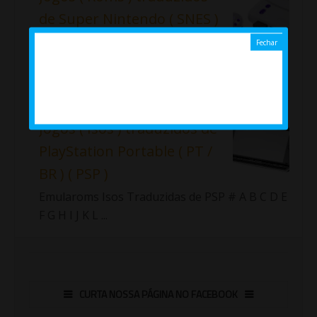
de Super Nintendo ( SNES )
Lista completa das roms traduzidas
de SNES disponíveis no Emularoms.
Importante!!! Fiz uma nova lista com as roms
traduzidas de Sup...
Jogos ( Isos ) traduzidos de
PlayStation Portable ( PT /
BR ) ( PSP )
Emularoms Isos Traduzidas de PSP # A B C D E
F G H I J K L ...
CURTA NOSSA PÁGINA NO FACEBOOK