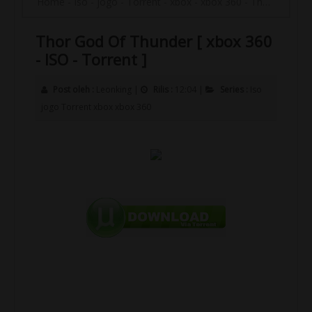
Home
-
Iso
-
jogo
-
Torrent
-
xbox
-
xbox 360
-
Thor God Of Thunder [ xbox 360 - ISO - Torrent ]
Thor God Of Thunder [ xbox 360
- ISO - Torrent ]
Post oleh :
Leonking
|
Rilis :
12:04
|
Series :
Iso
jogo
Torrent
xbox
xbox 360