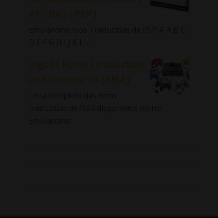
PT / BR ) ( PSP )
Emularoms Isos Traduzidas de PSP # A B C
D E F G H I J K L ...
Jogos ( Roms ) traduzidos
de Nintendo 64 ( N64 )
Lista completa das roms
traduzidas de N64 disponíveis no no
Emularoms.