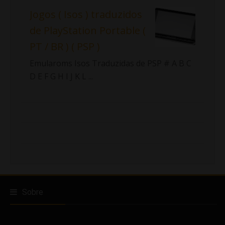
Jogos ( Isos ) traduzidos
de PlayStation Portable (
PT / BR ) ( PSP )
Emularoms Isos Traduzidas de PSP # A B C
D E F G H I J K L ...
Sobre