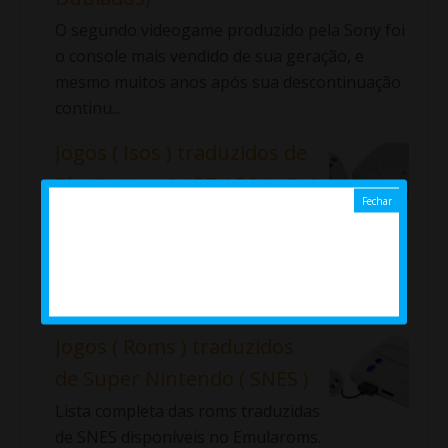
O segundo videogame produzido pela Sony foi
o console mais vendido de sua geração, e
mesmo muitos anos após sua descontinuação
continu...
Jogos ( Isos ) traduzidos de
PlayStation 1 ( PT / BR ) ( Ps1
)
Lista completa das Isos traduzidas de Ps1
disponíveis no Emularoms. ⇓ Aladdin: La
Venganza de Nasira Alundra ...
Jogos ( Roms ) traduzidos
de Super Nintendo ( SNES )
Lista completa das roms traduzidas
de SNES disponíveis no Emularoms.