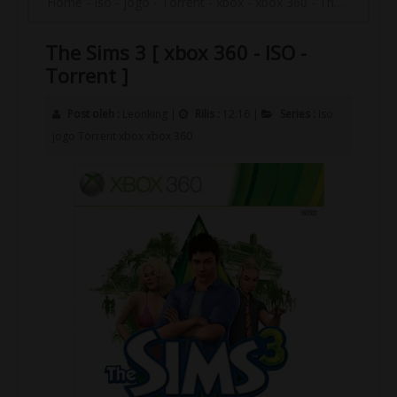
Home
-
Iso
-
jogo
-
Torrent
-
xbox
-
xbox 360
-
The Sims 3 [ xbox 360 - ISO - Torrent ]
The Sims 3 [ xbox 360 - ISO -
Torrent ]
Post oleh :
Leonking
|
Rilis :
12:16
|
Series :
Iso
jogo
Torrent
xbox
xbox 360