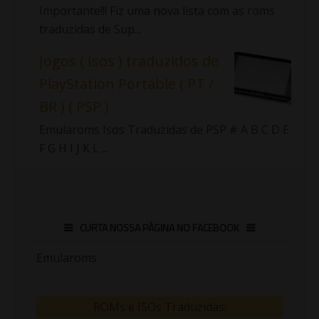
Importante!!! Fiz uma nova lista com as roms
traduzidas de Sup...
Jogos ( Isos ) traduzidos de
PlayStation Portable ( PT /
BR ) ( PSP )
Emularoms Isos Traduzidas de PSP # A B C D E
F G H I J K L ...
CURTA NOSSA PÁGINA NO FACEBOOK
Emularoms
ROMs e ISOs Traduzidas: