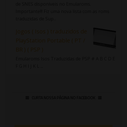
de SNES disponíveis no Emularoms.
Importante!!! Fiz uma nova lista com as roms
traduzidas de Sup...
Jogos ( Isos ) traduzidos de
PlayStation Portable ( PT /
BR ) ( PSP )
Emularoms Isos Traduzidas de PSP # A B C D E
F G H I J K L ...
CURTA NOSSA PÁGINA NO FACEBOOK