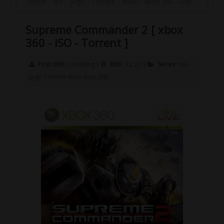
Home
-
Iso
-
jogo
-
Torrent
-
xbox
-
xbox 360
-
Supreme Commander 2 [ xbox 360 - ISO - Torrent ]
Supreme Commander 2 [ xbox
360 - ISO - Torrent ]
Post oleh :
Leonking
|
Rilis :
12:22
|
Series :
Iso
jogo
Torrent
xbox
xbox 360