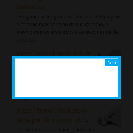
Dublados)
O segundo videogame produzido pela Sony foi
o console mais vendido de sua geração, e
mesmo muitos anos após sua descontinuação
continu...
Jogos ( Isos ) traduzidos de
PlayStation 1 ( PT / BR ) ( Ps1
)
Lista completa das Isos traduzidas de Ps1
disponíveis no Emularoms. ⇓ Aladdin: La
Venganza de Nasira Alundra ...
Jogos ( Roms ) traduzidos
de Super Nintendo ( SNES )
Lista completa das roms traduzidas