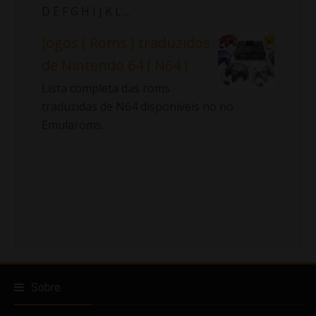
D E F G H I J K L ...
Jogos ( Roms ) traduzidos
de Nintendo 64 ( N64 )
Lista completa das roms
traduzidas de N64 disponíveis no no
Emularoms.
Sobre