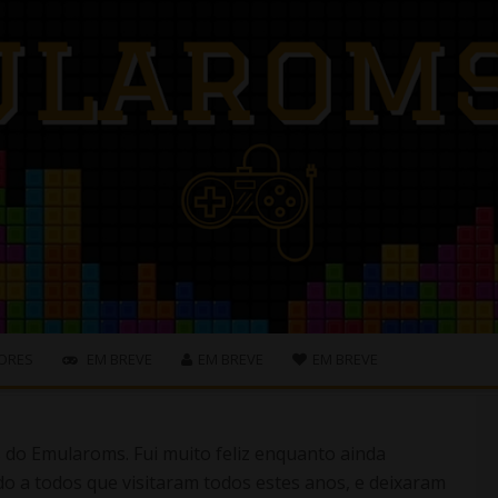
ORES
EM BREVE
EM BREVE
EM BREVE
s do Emularoms. Fui muito feliz enquanto ainda
o a todos que visitaram todos estes anos, e deixaram