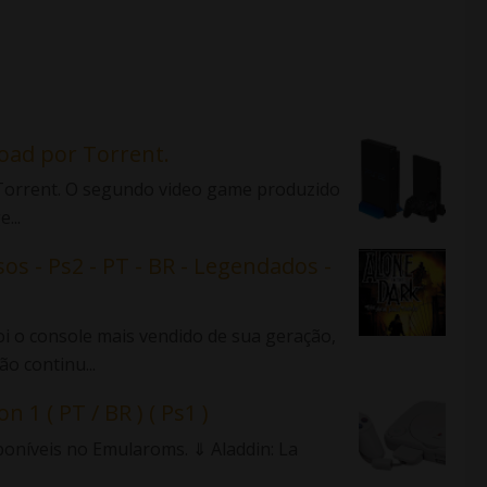
load por Torrent.
r Torrent. O segundo video game produzido
...
sos - Ps2 - PT - BR - Legendados -
 o console mais vendido de sua geração,
o continu...
n 1 ( PT / BR ) ( Ps1 )
sponíveis no Emularoms. ⇓ Aladdin: La