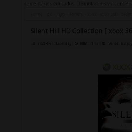
comentários educados. O Emularoms vai continuar
Home
-
Iso
-
jogo
-
Torrent
-
xbox
-
xbox 360
-
Silen
Silent Hill HD Collection [ xbox 36
Post oleh :
Leonking
|
Rilis :
11:13
|
Series :
Iso
jo