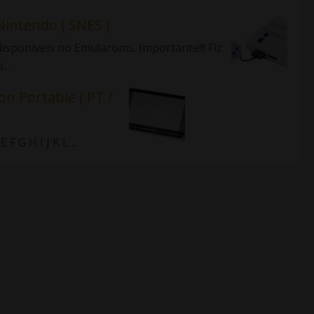
Nintendo ( SNES )
isponíveis no Emularoms. Importante!!! Fiz
..
on Portable ( PT /
 G H I J K L ...