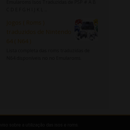
Emularoms Isos Traduzidas de PSP # A B
C D E F G H I J K L ...
Jogos ( Roms )
traduzidos de Nintendo
64 ( N64 )
Lista completa das roms traduzidas de
N64 disponíveis no no Emularoms.
viso sobre a utilização das isos e roms.