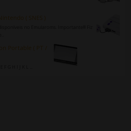
Nintendo ( SNES )
isponíveis no Emularoms. Importante!!! Fiz
..
on Portable ( PT /
 G H I J K L ...