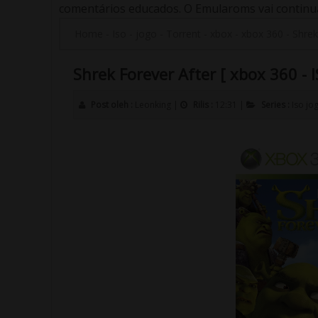
comentários educados. O Emularoms vai continuar
Home
-
Iso
-
jogo
-
Torrent
-
xbox
-
xbox 360
-
Shrek
Shrek Forever After [ xbox 360 - I
Post oleh :
Leonking
|
Rilis :
12:31
|
Series :
Iso
jo