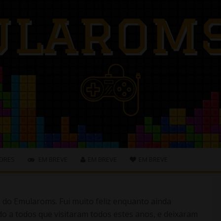
ORES
EM BREVE
EM BREVE
EM BREVE
s do Emularoms. Fui muito feliz enquanto ainda
o a todos que visitaram todos estes anos, e deixaram