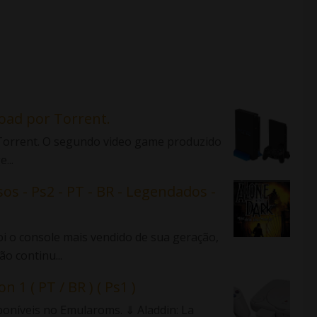
load por Torrent.
r Torrent. O segundo video game produzido
...
sos - Ps2 - PT - BR - Legendados -
 o console mais vendido de sua geração,
o continu...
n 1 ( PT / BR ) ( Ps1 )
sponíveis no Emularoms. ⇓ Aladdin: La