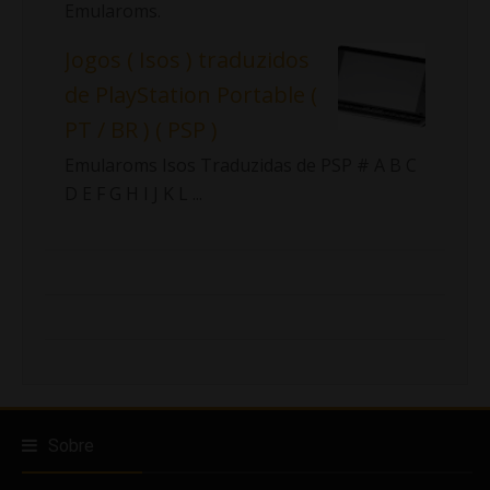
Emularoms.
Jogos ( Isos ) traduzidos
de PlayStation Portable (
PT / BR ) ( PSP )
Emularoms Isos Traduzidas de PSP # A B C
D E F G H I J K L ...
Sobre