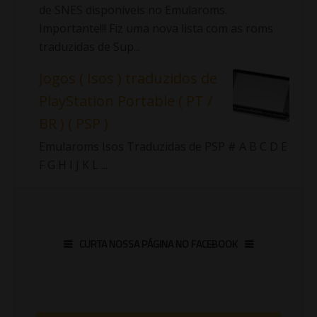
de SNES disponíveis no Emularoms.
Importante!!! Fiz uma nova lista com as roms
traduzidas de Sup...
Jogos ( Isos ) traduzidos de
PlayStation Portable ( PT /
BR ) ( PSP )
Emularoms Isos Traduzidas de PSP # A B C D E
F G H I J K L ...
CURTA NOSSA PÁGINA NO FACEBOOK