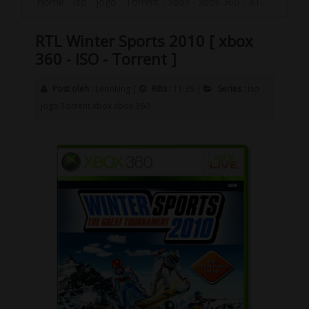
Home
-
Iso
-
jogo
-
Torrent
-
xbox
-
xbox 360
-
RTL Winter Sports 2010 [ xbox 360 - ISO - Torrent ]
RTL Winter Sports 2010 [ xbox
360 - ISO - Torrent ]
Post oleh :
Leonking
|
Rilis :
11:39
|
Series :
Iso
jogo
Torrent
xbox
xbox 360