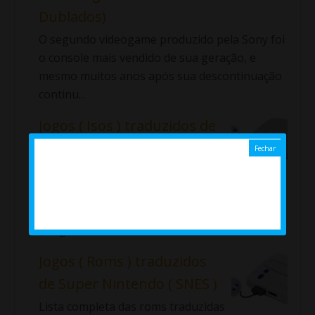
Dublados)
O segundo videogame produzido pela Sony foi
o console mais vendido de sua geração, e
mesmo muitos anos após sua descontinuação
continu...
Jogos ( Isos ) traduzidos de
PlayStation 1 ( PT / BR ) ( Ps1
)
Lista completa das Isos traduzidas de Ps1
disponíveis no Emularoms. ⇓ Aladdin: La
Venganza de Nasira Alundra ...
Jogos ( Roms ) traduzidos
de Super Nintendo ( SNES )
Lista completa das roms traduzidas