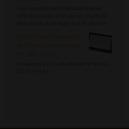
Lista completa das ROMs traduzidas de
NDS disponíveis no Emularoms. Barnyard
Blast: Swine of the Night Ben 10: Alien Fo...
Jogos ( Isos ) traduzidos
de PlayStation Portable (
PT / BR ) ( PSP )
Emularoms Isos Traduzidas de PSP # A B C
D E F G H I J K L ...