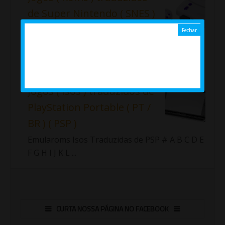
de Super Nintendo ( SNES )
Lista completa das roms traduzidas
de SNES disponíveis no Emularoms.
Importante!!! Fiz uma nova lista com as roms
traduzidas de Sup...
Jogos ( Isos ) traduzidos de
PlayStation Portable ( PT /
BR ) ( PSP )
Emularoms Isos Traduzidas de PSP # A B C D E
F G H I J K L ...
CURTA NOSSA PÁGINA NO FACEBOOK