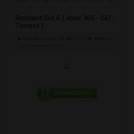
Home
-
Iso
-
jogo
-
Torrent
-
xbox
-
xbox 360
-
Resident Evil 6 [ xbox 360 - ISO - Torrent ]
Resident Evil 6 [ xbox 360 - ISO -
Torrent ]
Post oleh :
Leonking
|
Rilis :
10:06
|
Series :
Iso
jogo
Torrent
xbox
xbox 360