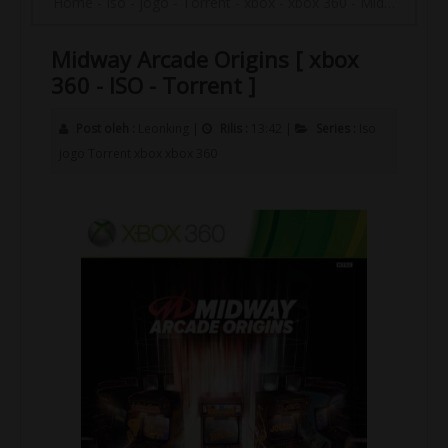
Home
-
Iso
-
jogo
-
Torrent
-
xbox
-
xbox 360
-
Midway Arcade Origins [ xbox 360 - ISO - Torrent ]
Midway Arcade Origins [ xbox
360 - ISO - Torrent ]
Post oleh :
Leonking
|
Rilis :
13:42
|
Series :
Iso
jogo
Torrent
xbox
xbox 360