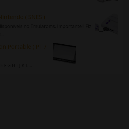
Nintendo ( SNES )
isponíveis no Emularoms. Importante!!! Fiz
..
on Portable ( PT /
 G H I J K L ...