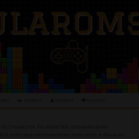
ORES
EM BREVE
EM BREVE
EM BREVE
s do Emularoms. Fui muito feliz enquanto ainda
o a todos que visitaram todos estes anos, e deixaram