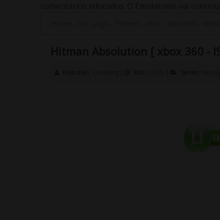
comentários educados. O Emularoms vai continuar
Home
-
Iso
-
jogo
-
Torrent
-
xbox
-
xbox 360
-
Hitma
Hitman Absolution [ xbox 360 - IS
Post oleh :
Leonking
|
Rilis :
10:05
|
Series :
Iso
jo