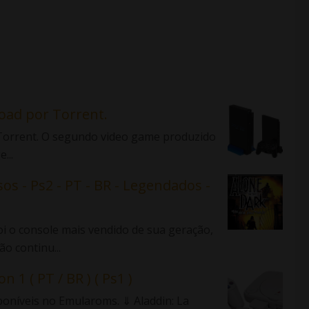
load por Torrent.
r Torrent. O segundo video game produzido
...
sos - Ps2 - PT - BR - Legendados -
 o console mais vendido de sua geração,
o continu...
n 1 ( PT / BR ) ( Ps1 )
sponíveis no Emularoms. ⇓ Aladdin: La