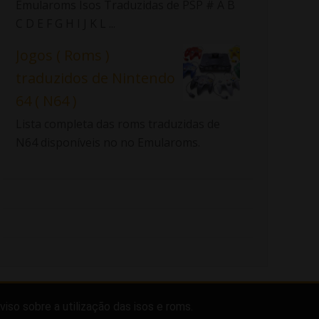
Emularoms Isos Traduzidas de PSP # A B
C D E F G H I J K L ...
Jogos ( Roms )
traduzidos de Nintendo
64 ( N64 )
Lista completa das roms traduzidas de
N64 disponíveis no no Emularoms.
viso sobre a utilização das isos e roms.