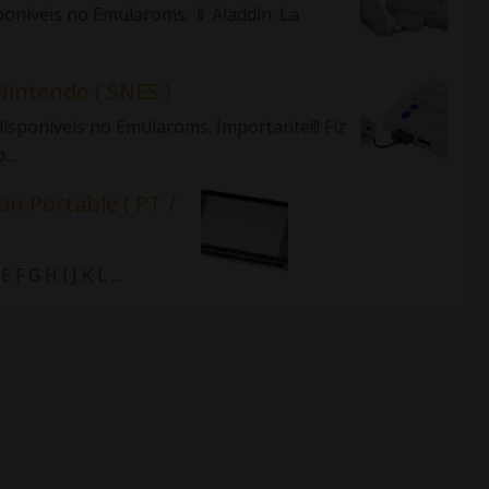
sponíveis no Emularoms. ⇓ Aladdin: La
Nintendo ( SNES )
isponíveis no Emularoms. Importante!!! Fiz
..
on Portable ( PT /
 G H I J K L ...