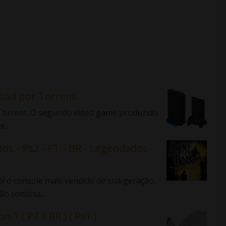
load por Torrent.
r Torrent. O segundo video game produzido
...
sos - Ps2 - PT - BR - Legendados -
 o console mais vendido de sua geração,
o continu...
n 1 ( PT / BR ) ( Ps1 )