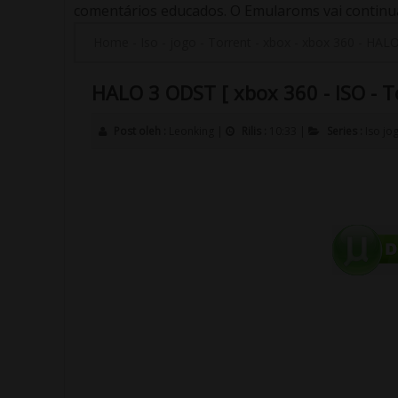
comentários educados. O Emularoms vai continuar
Home
-
Iso
-
jogo
-
Torrent
-
xbox
-
xbox 360
-
HALO 
HALO 3 ODST [ xbox 360 - ISO - T
Post oleh :
Leonking
|
Rilis :
10:33
|
Series :
Iso
jo