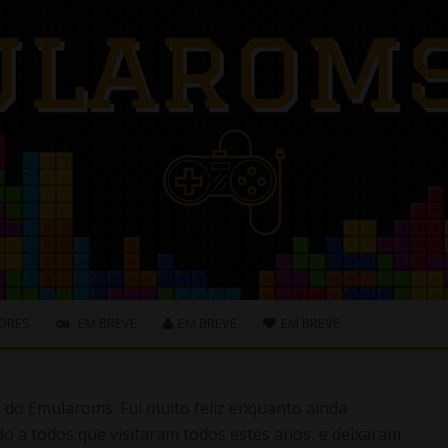
ORES
EM BREVE
EM BREVE
EM BREVE
s do Emularoms. Fui muito feliz enquanto ainda
o a todos que visitaram todos estes anos, e deixaram