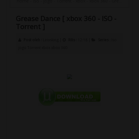
Home
-
Iso
-
jogo
-
Torrent
-
xbox
-
xbox 360
-
Grease Dance [ xbox 360 - ISO - Torrent ]
Grease Dance [ xbox 360 - ISO -
Torrent ]
Post oleh :
Leonking
|
Rilis :
12:18
|
Series :
Iso
jogo
Torrent
xbox
xbox 360