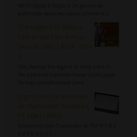
N64 ] Opção 2 Opção 3 Se gostou da
publicação deixe seu apoio curtindo e c...
The Legend of Zelda a
Link to the Past & Four
Swords ( BR ) [ ROM - GBA
]
Obs: Apenas the legend of zelda a link to
the past está traduzido Baixar Como jogar:
Se tiver com dificuldade para...
Jogos ( Isos ) traduzidos
de PlayStation Portable (
PT / BR ) ( PSP )
Emularoms Isos Traduzidas de PSP # A B C
D E F G H I J K L ...