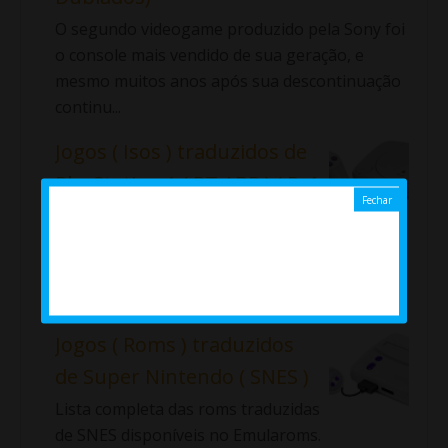
O segundo videogame produzido pela Sony foi
o console mais vendido de sua geração, e
mesmo muitos anos após sua descontinuação
continu...
Jogos ( Isos ) traduzidos de
PlayStation 1 ( PT / BR ) ( Ps1
)
Lista completa das Isos traduzidas de Ps1
disponíveis no Emularoms. ⇓ Aladdin: La
Venganza de Nasira Alundra ...
Jogos ( Roms ) traduzidos
de Super Nintendo ( SNES )
Lista completa das roms traduzidas
de SNES disponíveis no Emularoms.