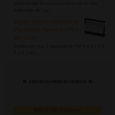
Importante!!! Fiz uma nova lista com as roms
traduzidas de Sup...
Jogos ( Isos ) traduzidos de
PlayStation Portable ( PT /
BR ) ( PSP )
Emularoms Isos Traduzidas de PSP # A B C D E
F G H I J K L ...
CURTA NOSSA PÁGINA NO FACEBOOK
ROMs e ISOs Traduzidas: