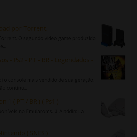
load por Torrent.
r Torrent. O segundo video game produzido
...
sos - Ps2 - PT - BR - Legendados -
 o console mais vendido de sua geração,
o continu...
n 1 ( PT / BR ) ( Ps1 )
sponíveis no Emularoms. ⇓ Aladdin: La
Nintendo ( SNES )