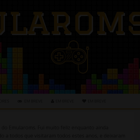
ORES
EM BREVE
EM BREVE
EM BREVE
s do Emularoms. Fui muito feliz enquanto ainda
o a todos que visitaram todos estes anos, e deixaram