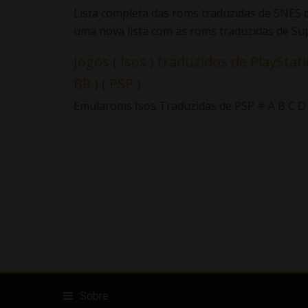
Lista completa das roms traduzidas de SNES d
uma nova lista com as roms traduzidas de Sup.
Jogos ( Isos ) traduzidos de PlayStati
BR ) ( PSP )
Emularoms Isos Traduzidas de PSP # A B C D E F
Sobre