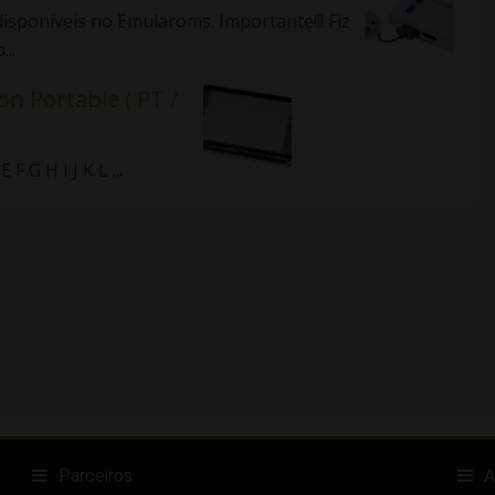
isponíveis no Emularoms. Importante!!! Fiz
..
on Portable ( PT /
 G H I J K L ...
Parceiros
A