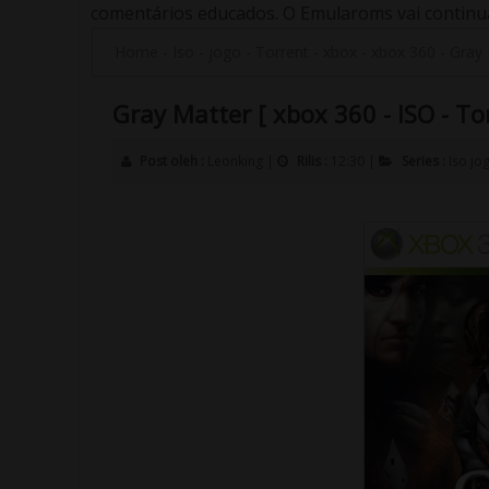
comentários educados. O Emularoms vai continuar
Home
-
Iso
-
jogo
-
Torrent
-
xbox
-
xbox 360
-
Gray 
Gray Matter [ xbox 360 - ISO - To
Post oleh :
Leonking
|
Rilis :
12:30
|
Series :
Iso
jo