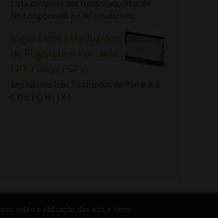
Lista completa das roms traduzidas de
N64 disponíveis no no Emularoms.
Jogos ( Isos ) traduzidos
de PlayStation Portable
( PT / BR ) ( PSP )
Emularoms Isos Traduzidas de PSP # A B
C D E F G H I J K L ...
viso sobre a utilização das isos e roms.