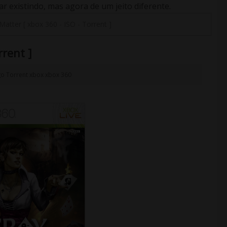
 existindo, mas agora de um jeito diferente.
Matter [ xbox 360 - ISO - Torrent ]
rrent ]
go
Torrent
xbox
xbox 360