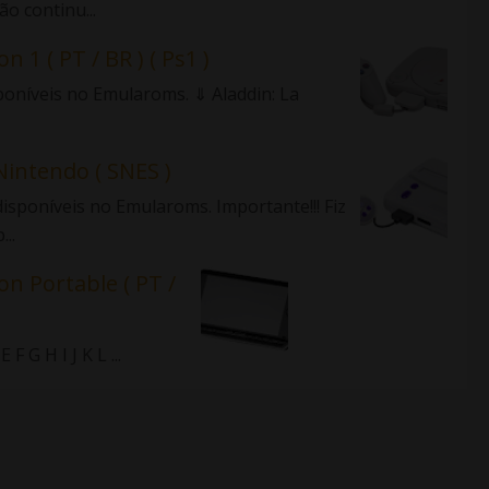
o continu...
n 1 ( PT / BR ) ( Ps1 )
sponíveis no Emularoms. ⇓ Aladdin: La
Nintendo ( SNES )
isponíveis no Emularoms. Importante!!! Fiz
..
on Portable ( PT /
 G H I J K L ...