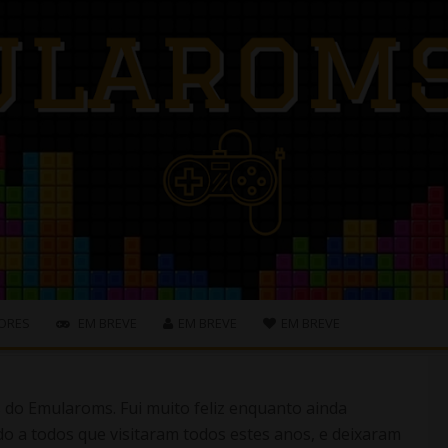
ORES
EM BREVE
EM BREVE
EM BREVE
s do Emularoms. Fui muito feliz enquanto ainda
o a todos que visitaram todos estes anos, e deixaram