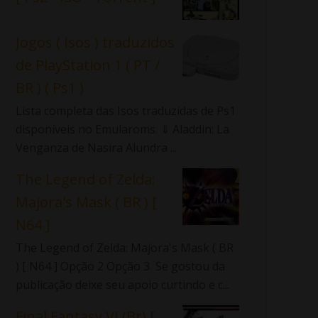
Jogos ( Isos ) traduzidos
de PlayStation 1 ( PT /
BR ) ( Ps1 )
Lista completa das Isos traduzidas de Ps1
disponíveis no Emularoms. ⇓ Aladdin: La
Venganza de Nasira Alundra ...
The Legend of Zelda:
Majora's Mask ( BR ) [
N64 ]
The Legend of Zelda: Majora's Mask ( BR
) [ N64 ] Opção 2 Opção 3 Se gostou da
publicação deixe seu apoio curtindo e c...
Final Fantasy VI (Br) [