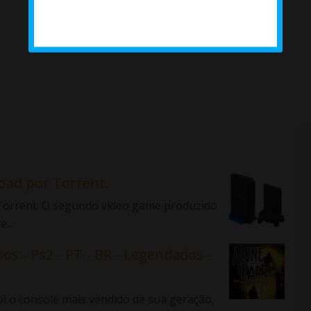
load por Torrent.
r Torrent. O segundo video game produzido
...
sos - Ps2 - PT - BR - Legendados -
 o console mais vendido de sua geração,