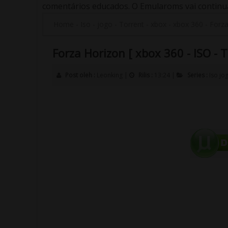
comentários educados. O Emularoms vai continuar
Home
-
Iso
-
jogo
-
Torrent
-
xbox
-
xbox 360
-
Forza
Forza Horizon [ xbox 360 - ISO - T
Post oleh :
Leonking
|
Rilis :
13:24
|
Series :
Iso
jo