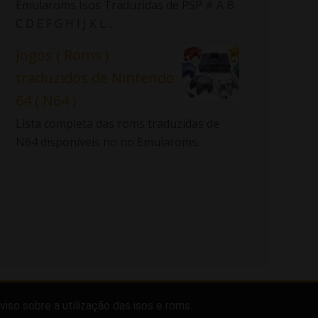
Emularoms Isos Traduzidas de PSP # A B
C D E F G H I J K L ...
Jogos ( Roms )
traduzidos de Nintendo
64 ( N64 )
Lista completa das roms traduzidas de
N64 disponíveis no no Emularoms.
viso sobre a utilização das isos e roms.