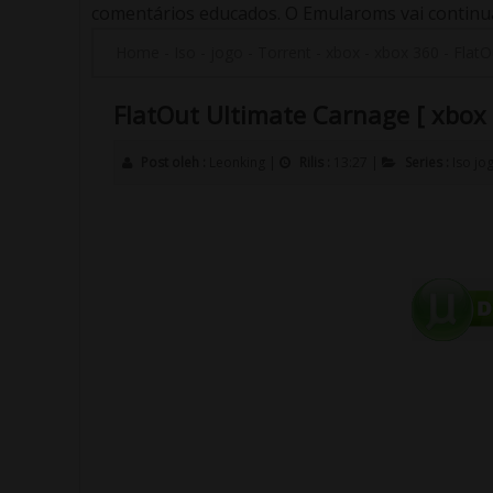
comentários educados. O Emularoms vai continuar
Home
-
Iso
-
jogo
-
Torrent
-
xbox
-
xbox 360
-
FlatO
FlatOut Ultimate Carnage [ xbox 3
Post oleh :
Leonking
|
Rilis :
13:27
|
Series :
Iso
jo