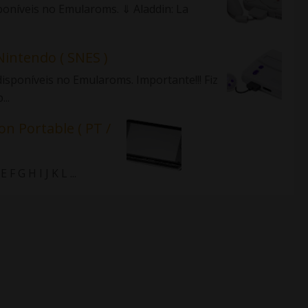
sponíveis no Emularoms. ⇓ Aladdin: La
Nintendo ( SNES )
isponíveis no Emularoms. Importante!!! Fiz
..
on Portable ( PT /
 G H I J K L ...