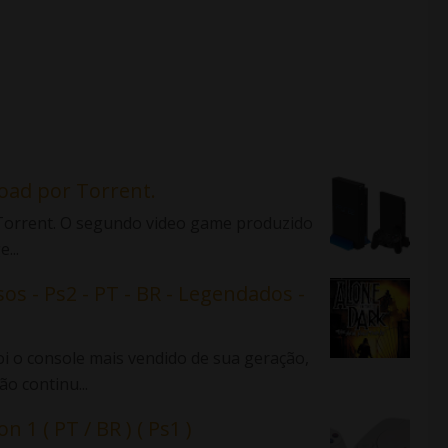
load por Torrent.
r Torrent. O segundo video game produzido
...
sos - Ps2 - PT - BR - Legendados -
 o console mais vendido de sua geração,
o continu...
n 1 ( PT / BR ) ( Ps1 )