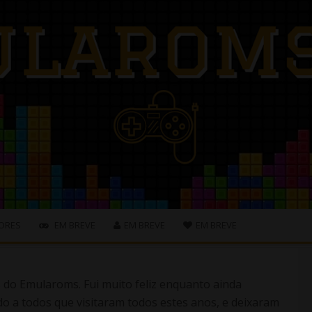
ORES
EM BREVE
EM BREVE
EM BREVE
s do Emularoms. Fui muito feliz enquanto ainda
o a todos que visitaram todos estes anos, e deixaram