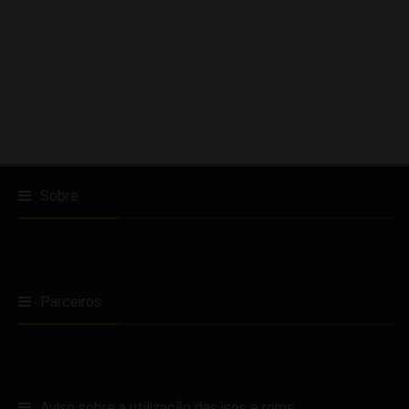
Sobre
Parceiros
Aviso sobre a utilização das isos e roms.