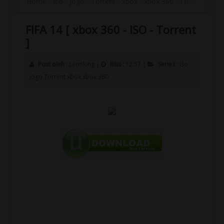
Home
-
Iso
-
jogo
-
Torrent
-
xbox
-
xbox 360
-
FIFA 14 [ xbox 360 - ISO - Torrent ]
FIFA 14 [ xbox 360 - ISO - Torrent
]
Post oleh :
Leonking
|
Rilis :
12:57
|
Series :
Iso
jogo
Torrent
xbox
xbox 360