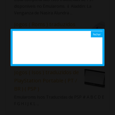
disponíveis no Emularoms. ⇓ Aladdin: La
Venganza de Nasira Alundra ...
Jogos ( Roms ) traduzidos
de Super Nintendo ( SNES )
Lista completa das roms traduzidas
de SNES disponíveis no Emularoms.
Importante!!! Fiz uma nova lista com as roms
traduzidas de Sup...
Jogos ( Isos ) traduzidos de
PlayStation Portable ( PT /
BR ) ( PSP )
Emularoms Isos Traduzidas de PSP # A B C D E
F G H I J K L ...