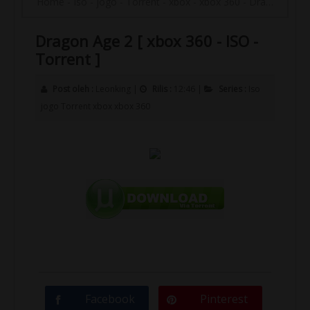
Home
-
Iso
-
jogo
-
Torrent
-
xbox
-
xbox 360
-
Dragon Age 2 [ xbox 360 - ISO - Torrent ]
Dragon Age 2 [ xbox 360 - ISO -
Torrent ]
Post oleh :
Leonking
|
Rilis :
12:46
|
Series :
Iso
jogo
Torrent
xbox
xbox 360
Facebook
Pinterest