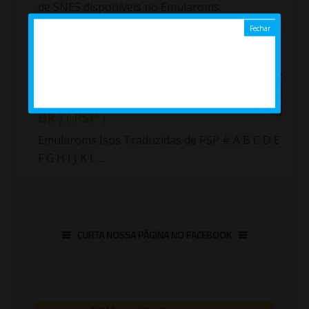
de SNES disponíveis no Emularoms.
Importante!!! Fiz uma nova lista com as roms
traduzidas de Sup...
Jogos ( Isos ) traduzidos de
PlayStation Portable ( PT /
BR ) ( PSP )
Emularoms Isos Traduzidas de PSP # A B C D E
F G H I J K L ...
CURTA NOSSA PÁGINA NO FACEBOOK