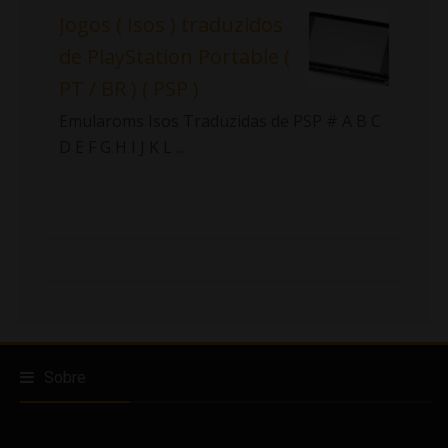
Jogos ( Isos ) traduzidos
de PlayStation Portable (
PT / BR ) ( PSP )
Emularoms Isos Traduzidas de PSP # A B C
D E F G H I J K L ...
Sobre