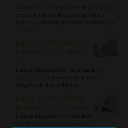
O segundo videogame produzido pela Sony foi
o console mais vendido de sua geração, e
mesmo muitos anos após sua descontinuação
continu...
Jogos ( Isos ) traduzidos de
PlayStation 1 ( PT / BR ) ( Ps1
)
Lista completa das Isos traduzidas de Ps1
disponíveis no Emularoms. ⇓ Aladdin: La
Venganza de Nasira Alundra ...
Jogos ( Roms ) traduzidos
de Super Nintendo ( SNES )
Lista completa das roms traduzidas
de SNES disponíveis no Emularoms.