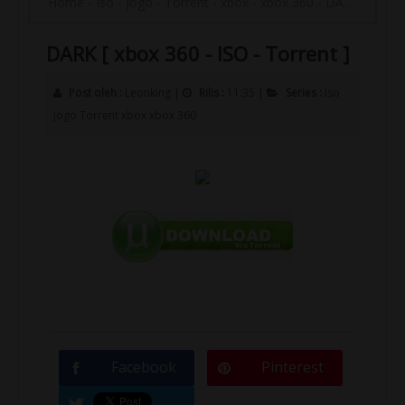
Home
-
Iso
-
jogo
-
Torrent
-
xbox
-
xbox 360
-
DARK [ xbox 360 - ISO - Torrent ]
DARK [ xbox 360 - ISO - Torrent ]
Post oleh :
Leonking
|
Rilis :
11:35
|
Series :
Iso
jogo
Torrent
xbox
xbox 360
Facebook
Pinterest