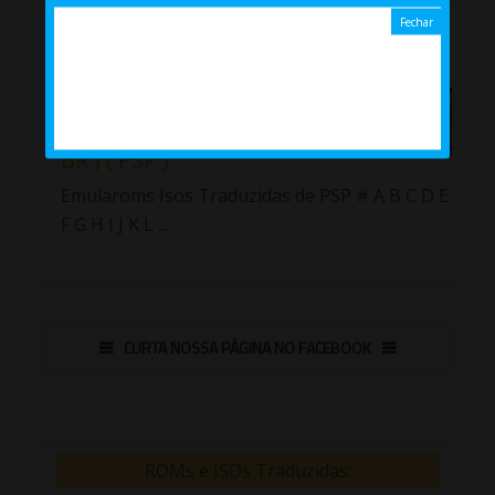
Importante!!! Fiz uma nova lista com as roms
traduzidas de Sup...
Jogos ( Isos ) traduzidos de
PlayStation Portable ( PT /
BR ) ( PSP )
Emularoms Isos Traduzidas de PSP # A B C D E
F G H I J K L ...
CURTA NOSSA PÁGINA NO FACEBOOK
ROMs e ISOs Traduzidas: