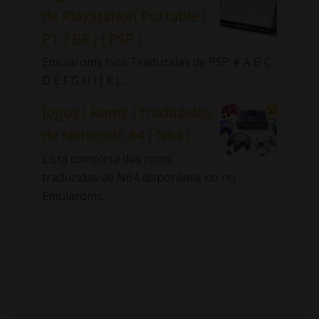
de PlayStation Portable (
PT / BR ) ( PSP )
Emularoms Isos Traduzidas de PSP # A B C
D E F G H I J K L ...
Jogos ( Roms ) traduzidos
de Nintendo 64 ( N64 )
Lista completa das roms
traduzidas de N64 disponíveis no no
Emularoms.