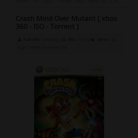
Home
-
Iso
-
jogo
-
Torrent
-
xbox
-
xbox 360
-
Crash Mind Over Mutant [ xbox 360 - ISO - Torrent ]
Crash Mind Over Mutant [ xbox
360 - ISO - Torrent ]
Post oleh :
Leonking
|
Rilis :
15:11
|
Series :
Iso
jogo
Torrent
xbox
xbox 360