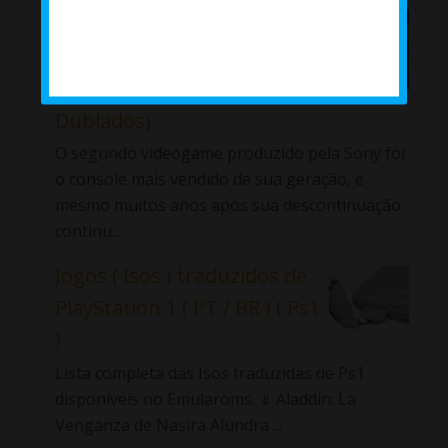
Jogos Traduzidos de
PlayStation 2 (Isos - Ps2 - PT
- BR - Legendados -
Dublados)
O segundo videogame produzido pela Sony foi
o console mais vendido de sua geração, e
mesmo muitos anos após sua descontinuação
continu...
Jogos ( Isos ) traduzidos de
PlayStation 1 ( PT / BR ) ( Ps1
)
Lista completa das Isos traduzidas de Ps1
disponíveis no Emularoms. ⇓ Aladdin: La
Venganza de Nasira Alundra ...