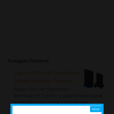
Postagens Populares
Jogos ( ISOs ) de Playstation
2 download por Torrent.
Jogos ( ISOs ) de Playstation 2
download por Torrent. O segundo video game
produzido pela Sony foi o console mais
vendido de sua ge...