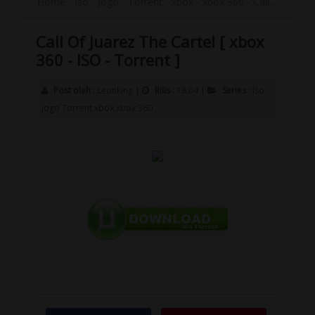
Home
-
Iso
-
jogo
-
Torrent
-
xbox
-
xbox 360
-
Call Of Juarez The Cartel [ xbox 360 - ISO - Torrent ]
Call Of Juarez The Cartel [ xbox
360 - ISO - Torrent ]
Post oleh :
Leonking
|
Rilis :
18:04
|
Series :
Iso
jogo
Torrent
xbox
xbox 360