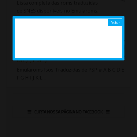
Lista completa das roms traduzidas
de SNES disponíveis no Emularoms.
Importante!!! Fiz uma nova lista com as roms
traduzidas de Sup...
Jogos ( Isos ) traduzidos de
PlayStation Portable ( PT /
BR ) ( PSP )
Emularoms Isos Traduzidas de PSP # A B C D E
F G H I J K L ...
CURTA NOSSA PÁGINA NO FACEBOOK