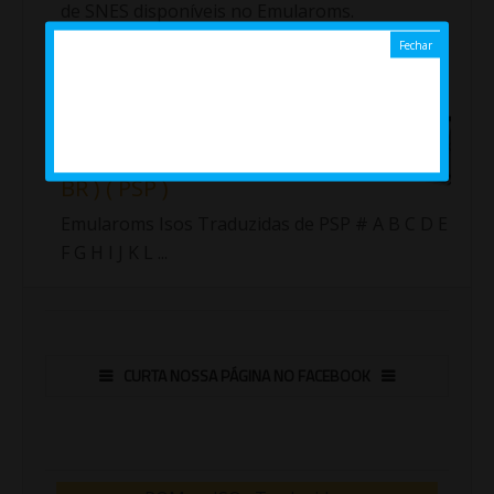
de SNES disponíveis no Emularoms.
Importante!!! Fiz uma nova lista com as roms
traduzidas de Sup...
Jogos ( Isos ) traduzidos de
PlayStation Portable ( PT /
BR ) ( PSP )
Emularoms Isos Traduzidas de PSP # A B C D E
F G H I J K L ...
CURTA NOSSA PÁGINA NO FACEBOOK