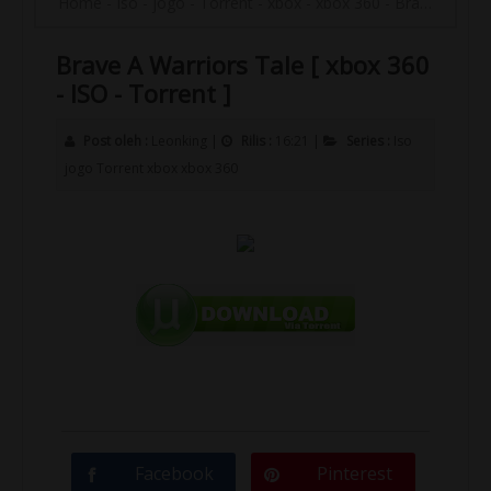
Home
-
Iso
-
jogo
-
Torrent
-
xbox
-
xbox 360
-
Brave A Warriors Tale [ xbox 360 - ISO - Torrent ]
Brave A Warriors Tale [ xbox 360
- ISO - Torrent ]
Post oleh :
Leonking
|
Rilis :
16:21
|
Series :
Iso
jogo
Torrent
xbox
xbox 360
Facebook
Pinterest