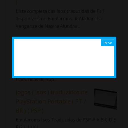
)
Lista completa das Isos traduzidas de Ps1
disponíveis no Emularoms. ⇓ Aladdin: La
Venganza de Nasira Alundra ...
Jogos ( Roms ) traduzidos
de Super Nintendo ( SNES )
Lista completa das roms traduzidas
de SNES disponíveis no Emularoms.
Importante!!! Fiz uma nova lista com as roms
traduzidas de Sup...
Jogos ( Isos ) traduzidos de
PlayStation Portable ( PT /
BR ) ( PSP )
Emularoms Isos Traduzidas de PSP # A B C D E
F G H I J K L ...