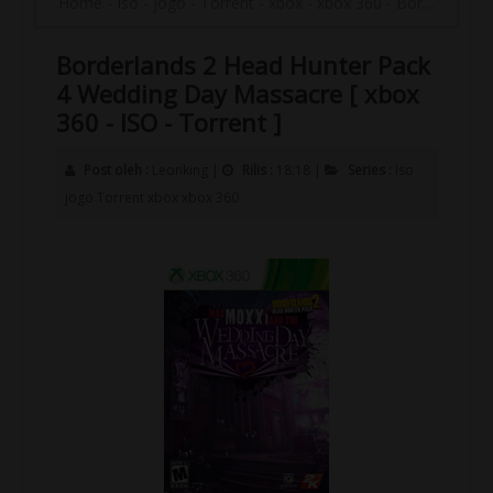
Home
-
Iso
-
jogo
-
Torrent
-
xbox
-
xbox 360
-
Borderlands 2 Head Hunter Pack 4 Wedding Day Massacre [ xbox 360 - ISO - Torrent ]
Borderlands 2 Head Hunter Pack
4 Wedding Day Massacre [ xbox
360 - ISO - Torrent ]
Post oleh :
Leonking
|
Rilis :
18:18
|
Series :
Iso
jogo
Torrent
xbox
xbox 360