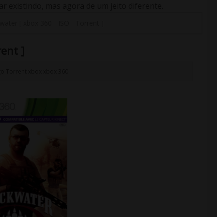
 existindo, mas agora de um jeito diferente.
water [ xbox 360 - ISO - Torrent ]
rent ]
go
Torrent
xbox
xbox 360