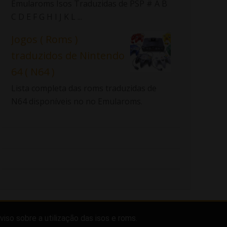
Emularoms Isos Traduzidas de PSP # A B
C D E F G H I J K L ...
Jogos ( Roms )
traduzidos de Nintendo
64 ( N64 )
Lista completa das roms traduzidas de
N64 disponíveis no no Emularoms.
viso sobre a utilização das isos e roms.