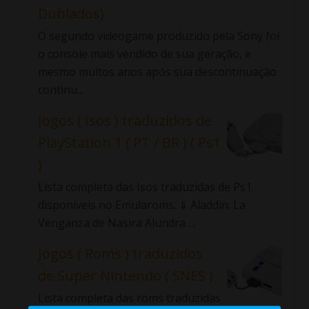
Dublados)
O segundo videogame produzido pela Sony foi
o console mais vendido de sua geração, e
mesmo muitos anos após sua descontinuação
continu...
Jogos ( Isos ) traduzidos de
PlayStation 1 ( PT / BR ) ( Ps1
)
Lista completa das Isos traduzidas de Ps1
disponíveis no Emularoms. ⇓ Aladdin: La
Venganza de Nasira Alundra ...
Jogos ( Roms ) traduzidos
de Super Nintendo ( SNES )
Lista completa das roms traduzidas