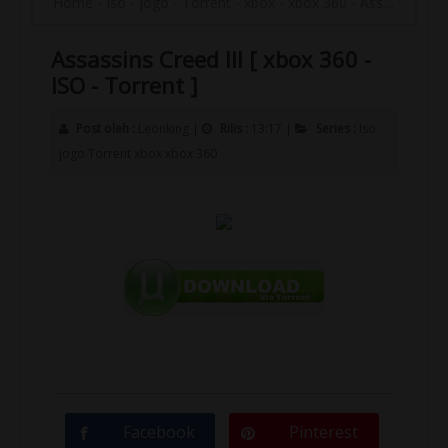
Home
-
Iso
-
jogo
-
Torrent
-
xbox
-
xbox 360
-
Assassins Creed III [ xbox 360 - ISO - Torrent ]
Assassins Creed III [ xbox 360 -
ISO - Torrent ]
Post oleh :
Leonking
|
Rilis :
13:17
|
Series :
Iso
jogo
Torrent
xbox
xbox 360
Facebook
Pinterest