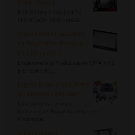
ROM - SNES ]
Final Fantasy VI (Br) [ SNES ]
CLIQUE AQUI PARA BAIXAR
Jogos ( Isos ) traduzidos
de PlayStation Portable (
PT / BR ) ( PSP )
Emularoms Isos Traduzidas de PSP # A B C
D E F G H I J K L ...
Jogos ( Roms ) traduzidos
de Nintendo 64 ( N64 )
Lista completa das roms
traduzidas de N64 disponíveis no no
Emularoms.
Jogos ( Roms )