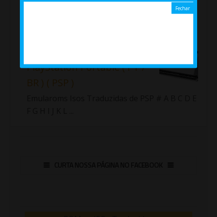
de SNES disponíveis no Emularoms.
Importante!!! Fiz uma nova lista com as roms
traduzidas de Sup...
Jogos ( Isos ) traduzidos de
PlayStation Portable ( PT /
BR ) ( PSP )
Emularoms Isos Traduzidas de PSP # A B C D E
F G H I J K L ...
CURTA NOSSA PÁGINA NO FACEBOOK