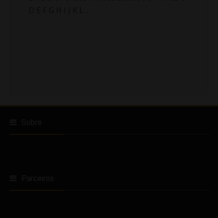
D E F G H I J K L ...
Sobre
Parceiros