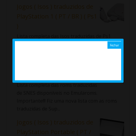
Jogos ( Isos ) traduzidos de
PlayStation 1 ( PT / BR ) ( Ps1
)
Lista completa das Isos traduzidas de Ps1
disponíveis no Emularoms. ⇓ Aladdin: La
Venganza de Nasira Alundra ...
Jogos ( Roms ) traduzidos
de Super Nintendo ( SNES )
Lista completa das roms traduzidas
de SNES disponíveis no Emularoms.
Importante!!! Fiz uma nova lista com as roms
traduzidas de Sup...
Jogos ( Isos ) traduzidos de
PlayStation Portable ( PT /