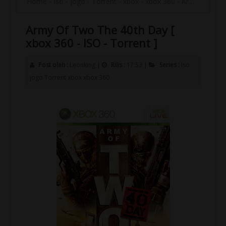
Home
-
Iso
-
jogo
-
Torrent
-
xbox
-
xbox 360
-
Army Of Two The 40th Day [ xbox 360 - ISO - Torrent ]
Army Of Two The 40th Day [
xbox 360 - ISO - Torrent ]
Post oleh :
Leonking
|
Rilis :
17:53
|
Series :
Iso
jogo
Torrent
xbox
xbox 360