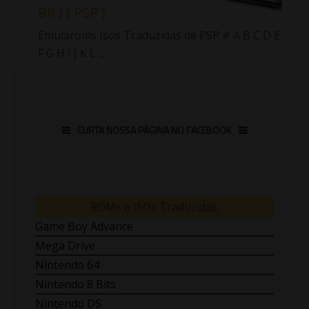
BR ) ( PSP )
Emularoms Isos Traduzidas de PSP # A B C D E
F G H I J K L ...
CURTA NOSSA PÁGINA NO FACEBOOK
ROMs e ISOs Traduzidas:
Game Boy Advance
Mega Drive
Nintendo 64
Nintendo 8 Bits
Nintendo DS