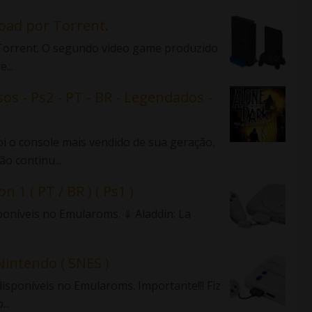
load por Torrent.
r Torrent. O segundo video game produzido
...
sos - Ps2 - PT - BR - Legendados -
 o console mais vendido de sua geração,
o continu...
n 1 ( PT / BR ) ( Ps1 )
sponíveis no Emularoms. ⇓ Aladdin: La
Nintendo ( SNES )
isponíveis no Emularoms. Importante!!! Fiz
..