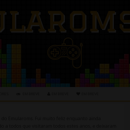
ORES
EM BREVE
EM BREVE
EM BREVE
s do Emularoms. Fui muito feliz enquanto ainda
o a todos que visitaram todos estes anos, e deixaram