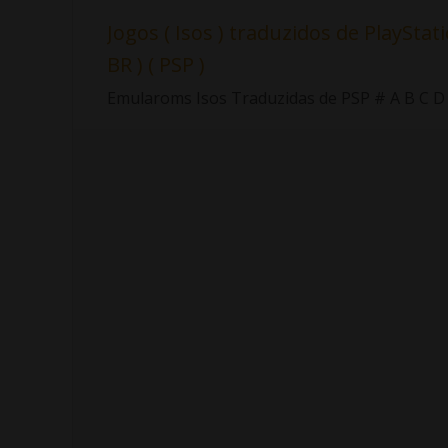
Jogos ( Isos ) traduzidos de PlayStati
BR ) ( PSP )
Emularoms Isos Traduzidas de PSP # A B C D E F