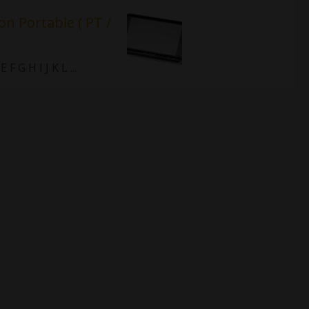
on Portable ( PT /
 G H I J K L ...