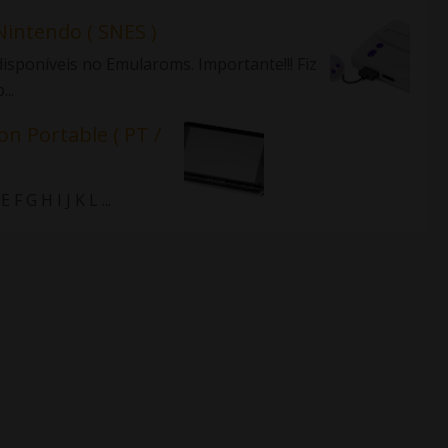
Nintendo ( SNES )
isponíveis no Emularoms. Importante!!! Fiz
..
on Portable ( PT /
 G H I J K L ...