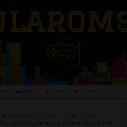
ORES
EM BREVE
EM BREVE
EM BREVE
s do Emularoms. Fui muito feliz enquanto ainda
o a todos que visitaram todos estes anos, e deixaram