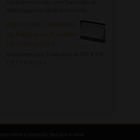
Lista completa das roms traduzidas de
N64 disponíveis no no Emularoms.
Jogos ( Isos ) traduzidos
de PlayStation Portable
( PT / BR ) ( PSP )
Emularoms Isos Traduzidas de PSP # A B
C D E F G H I J K L ...
viso sobre a utilização das isos e roms.