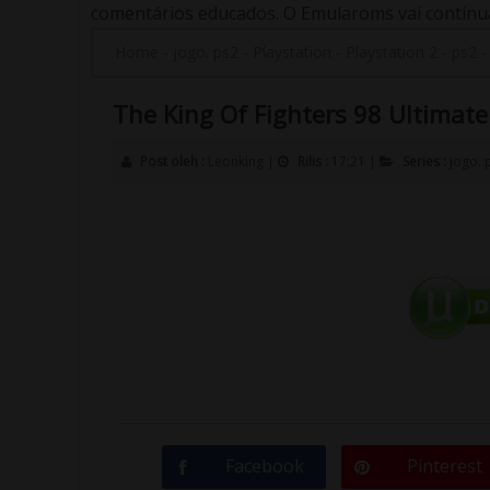
comentários educados. O Emularoms vai continuar
Home
-
jogo. ps2
-
Playstation
-
Playstation 2
-
ps2
The King Of Fighters 98 Ultimate 
Post oleh :
Leonking
|
Rilis :
17:21
|
Series :
jogo. 
Facebook
Pinterest