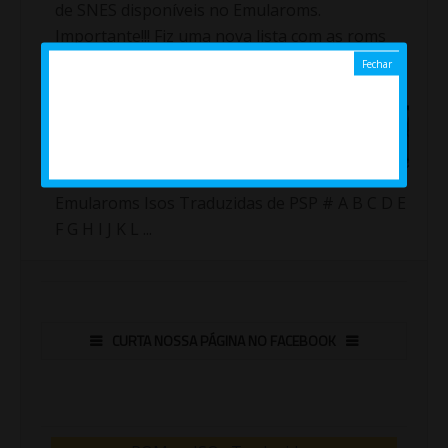
de SNES disponíveis no Emularoms.
Importante!!! Fiz uma nova lista com as roms
traduzidas de Sup...
Jogos ( Isos ) traduzidos de
PlayStation Portable ( PT /
BR ) ( PSP )
Emularoms Isos Traduzidas de PSP # A B C D E
F G H I J K L ...
CURTA NOSSA PÁGINA NO FACEBOOK