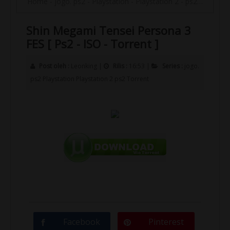
Home
-
jogo. ps2
-
Playstation
-
Playstation 2
-
ps2
-
Torrent
Shin Megami Tensei Persona 3
FES [ Ps2 - ISO - Torrent ]
Post oleh :
Leonking
|
Rilis :
16:53
|
Series :
jogo.
ps2
Playstation
Playstation 2
ps2
Torrent
Facebook
Pinterest