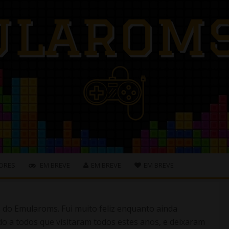
ORES
EM BREVE
EM BREVE
EM BREVE
s do Emularoms. Fui muito feliz enquanto ainda
o a todos que visitaram todos estes anos, e deixaram