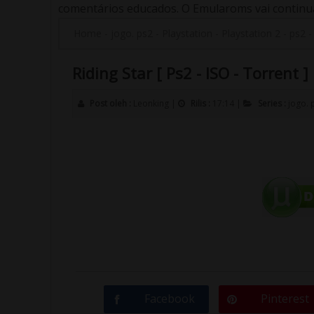
comentários educados. O Emularoms vai continuar
Home
-
jogo. ps2
-
Playstation
-
Playstation 2
-
ps2
Riding Star [ Ps2 - ISO - Torrent ]
Post oleh :
Leonking
|
Rilis :
17:14
|
Series :
jogo. 
Facebook
Pinterest