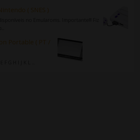
Nintendo ( SNES )
isponíveis no Emularoms. Importante!!! Fiz
..
on Portable ( PT /
 G H I J K L ...