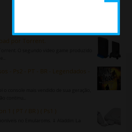
load por Torrent.
r Torrent. O segundo video game produzido
...
sos - Ps2 - PT - BR - Legendados -
 o console mais vendido de sua geração,
o continu...
n 1 ( PT / BR ) ( Ps1 )
sponíveis no Emularoms. ⇓ Aladdin: La