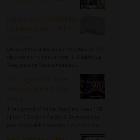
Jogos ( Isos ) traduzidos
de PlayStation 1 ( PT /
BR ) ( Ps1 )
Lista completa das Isos traduzidas de Ps1
disponíveis no Emularoms. ⇓ Aladdin: La
Venganza de Nasira Alundra ...
The Legend of Zelda:
Majora's Mask ( BR ) [
N64 ]
The Legend of Zelda: Majora's Mask ( BR
) [ N64 ] Opção 2 Opção 3 Se gostou da
publicação deixe seu apoio curtindo e c...
Final Fantasy VI (Br) [