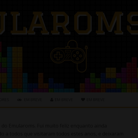
ORES
EM BREVE
EM BREVE
EM BREVE
s do Emularoms. Fui muito feliz enquanto ainda
o a todos que visitaram todos estes anos, e deixaram