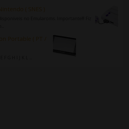
Nintendo ( SNES )
isponíveis no Emularoms. Importante!!! Fiz
..
on Portable ( PT /
 G H I J K L ...