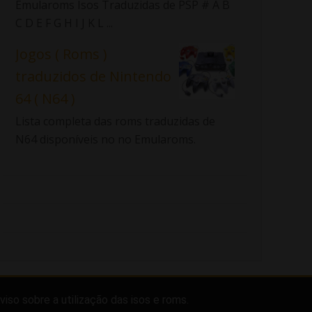
Emularoms Isos Traduzidas de PSP # A B
C D E F G H I J K L ...
Jogos ( Roms )
traduzidos de Nintendo
64 ( N64 )
Lista completa das roms traduzidas de
N64 disponíveis no no Emularoms.
viso sobre a utilização das isos e roms.