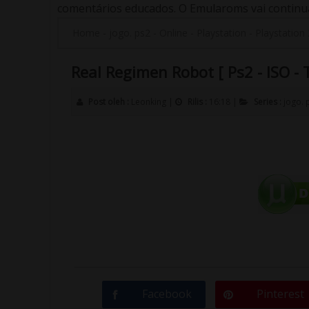
comentários educados. O Emularoms vai continuar
Home
-
jogo. ps2
-
Online
-
Playstation
-
Playstation 
Real Regimen Robot [ Ps2 - ISO - 
Post oleh :
Leonking
|
Rilis :
16:18
|
Series :
jogo. 
Facebook
Pinterest