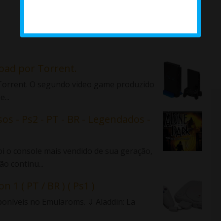
load por Torrent.
r Torrent. O segundo video game produzido
...
sos - Ps2 - PT - BR - Legendados -
 o console mais vendido de sua geração,
o continu...
n 1 ( PT / BR ) ( Ps1 )
sponíveis no Emularoms. ⇓ Aladdin: La