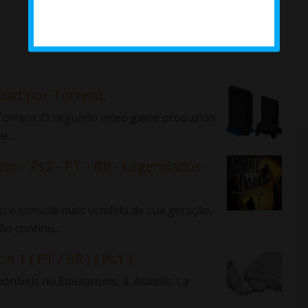
load por Torrent.
r Torrent. O segundo video game produzido
...
sos - Ps2 - PT - BR - Legendados -
 o console mais vendido de sua geração,
o continu...
n 1 ( PT / BR ) ( Ps1 )
sponíveis no Emularoms. ⇓ Aladdin: La