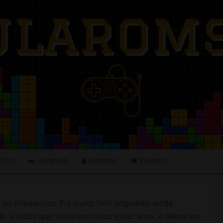
ORES
EM BREVE
EM BREVE
EM BREVE
s do Emularoms. Fui muito feliz enquanto ainda
o a todos que visitaram todos estes anos, e deixaram