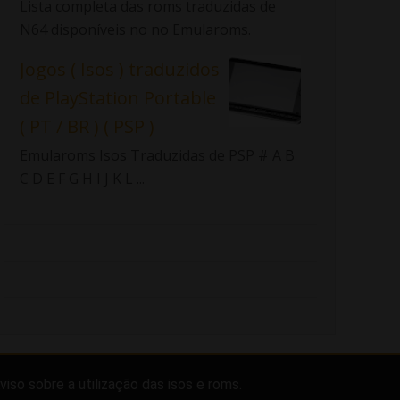
Lista completa das roms traduzidas de
N64 disponíveis no no Emularoms.
Jogos ( Isos ) traduzidos
de PlayStation Portable
( PT / BR ) ( PSP )
Emularoms Isos Traduzidas de PSP # A B
C D E F G H I J K L ...
viso sobre a utilização das isos e roms.