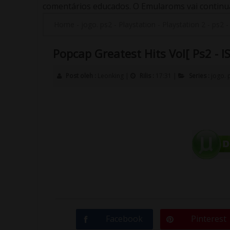
comentários educados. O Emularoms vai continuar
Home
-
jogo. ps2
-
Playstation
-
Playstation 2
-
ps2
Popcap Greatest Hits Vol[ Ps2 - IS
Post oleh :
Leonking
|
Rilis :
17:31
|
Series :
jogo. 
Facebook
Pinterest