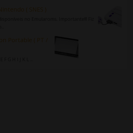
Nintendo ( SNES )
isponíveis no Emularoms. Importante!!! Fiz
..
on Portable ( PT /
 G H I J K L ...