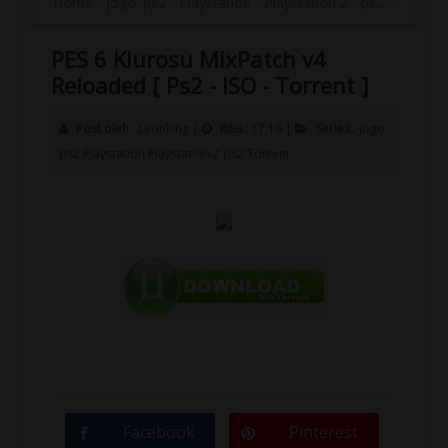
Home
-
jogo. ps2
-
Playstation
-
Playstation 2
-
ps2
-
Torrent
PES 6 Klurosu MixPatch v4
Reloaded [ Ps2 - ISO - Torrent ]
Post oleh :
Leonking
|
Rilis :
17:19
|
Series :
jogo.
ps2
Playstation
Playstation 2
ps2
Torrent
Facebook
Pinterest