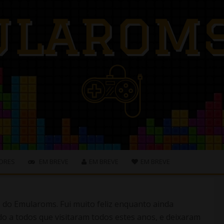
ORES
EM BREVE
EM BREVE
EM BREVE
s do Emularoms. Fui muito feliz enquanto ainda
o a todos que visitaram todos estes anos, e deixaram