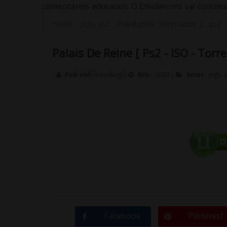
comentários educados. O Emularoms vai continuar
Home
-
jogo. ps2
-
Playstation
-
Playstation 2
-
ps2
Palais De Reine [ Ps2 - ISO - Torre
Post oleh :
Leonking
|
Rilis :
16:29
|
Series :
jogo. 
Facebook
Pinterest