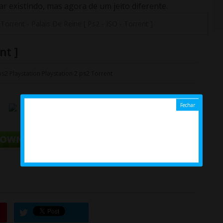
 existindo, mas agora de um jeito diferente.
-
Torrent
-
Palais De Reine [ Ps2 - ISO - Torrent ]
nt ]
ps2
Playstation
Playstation 2
ps2
Torrent