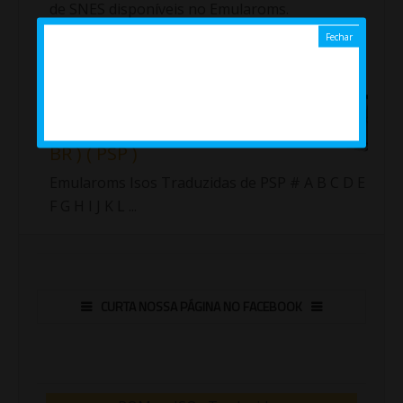
de SNES disponíveis no Emularoms.
Importante!!! Fiz uma nova lista com as roms
traduzidas de Sup...
Jogos ( Isos ) traduzidos de
PlayStation Portable ( PT /
BR ) ( PSP )
Emularoms Isos Traduzidas de PSP # A B C D E
F G H I J K L ...
CURTA NOSSA PÁGINA NO FACEBOOK