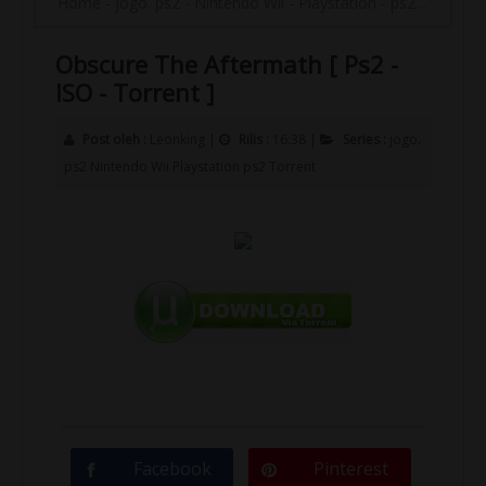
Home
-
jogo. ps2
-
Nintendo Wii
-
Playstation
-
ps2
-
Torrent
Obscure The Aftermath [ Ps2 -
ISO - Torrent ]
Post oleh :
Leonking
|
Rilis :
16:38
|
Series :
jogo.
ps2
Nintendo Wii
Playstation
ps2
Torrent
Facebook
Pinterest