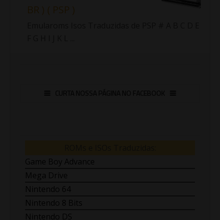
BR ) ( PSP )
Emularoms Isos Traduzidas de PSP # A B C D E
F G H I J K L ...
CURTA NOSSA PÁGINA NO FACEBOOK
ROMs e ISOs Traduzidas:
Game Boy Advance
Mega Drive
Nintendo 64
Nintendo 8 Bits
Nintendo DS