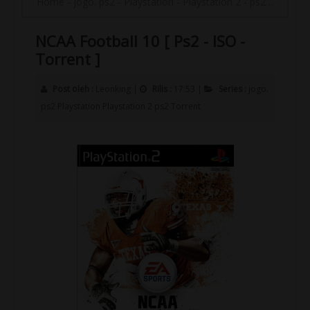
Home
-
jogo. ps2
-
Playstation
-
Playstation 2
-
ps2
-
Torrent
NCAA Football 10 [ Ps2 - ISO -
Torrent ]
Post oleh :
Leonking
|
Rilis :
17:53
|
Series :
jogo.
ps2
Playstation
Playstation 2
ps2
Torrent