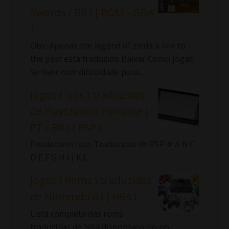
Swords ( BR ) [ ROM - GBA
]
Obs: Apenas the legend of zelda a link to
the past está traduzido Baixar Como jogar:
Se tiver com dificuldade para...
Jogos ( Isos ) traduzidos
de PlayStation Portable (
PT / BR ) ( PSP )
Emularoms Isos Traduzidas de PSP # A B C
D E F G H I J K L ...
Jogos ( Roms ) traduzidos
de Nintendo 64 ( N64 )
Lista completa das roms
traduzidas de N64 disponíveis no no