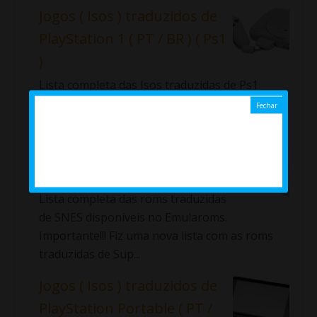
Jogos ( Isos ) traduzidos de
PlayStation 1 ( PT / BR ) ( Ps1
)
Lista completa das Isos traduzidas de Ps1
disponíveis no Emularoms. ⇓ Aladdin: La
Venganza de Nasira Alundra ...
Jogos ( Roms ) traduzidos
de Super Nintendo ( SNES )
Lista completa das roms traduzidas
de SNES disponíveis no Emularoms.
Importante!!! Fiz uma nova lista com as roms
traduzidas de Sup...
Jogos ( Isos ) traduzidos de
PlayStation Portable ( PT /