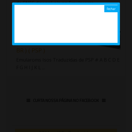
de SNES disponíveis no Emularoms.
Importante!!! Fiz uma nova lista com as roms
traduzidas de Sup...
Jogos ( Isos ) traduzidos de
PlayStation Portable ( PT /
BR ) ( PSP )
Emularoms Isos Traduzidas de PSP # A B C D E
F G H I J K L ...
CURTA NOSSA PÁGINA NO FACEBOOK