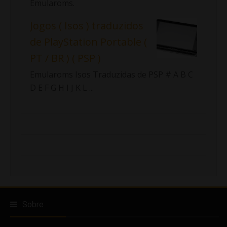
Emularoms.
Jogos ( Isos ) traduzidos
de PlayStation Portable (
PT / BR ) ( PSP )
Emularoms Isos Traduzidas de PSP # A B C
D E F G H I J K L ...
Sobre