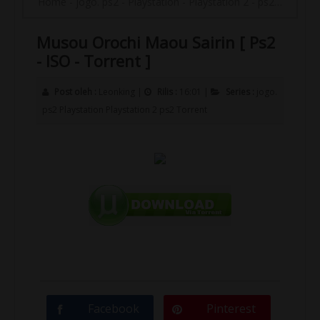
Home
-
jogo. ps2
-
Playstation
-
Playstation 2
-
ps2
-
Torrent
Musou Orochi Maou Sairin [ Ps2
- ISO - Torrent ]
Post oleh :
Leonking
|
Rilis :
16:01
|
Series :
jogo.
ps2
Playstation
Playstation 2
ps2
Torrent
Facebook
Pinterest