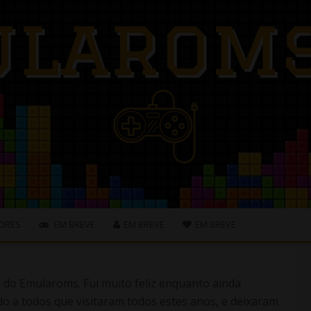
ORES
EM BREVE
EM BREVE
EM BREVE
s do Emularoms. Fui muito feliz enquanto ainda
o a todos que visitaram todos estes anos, e deixaram