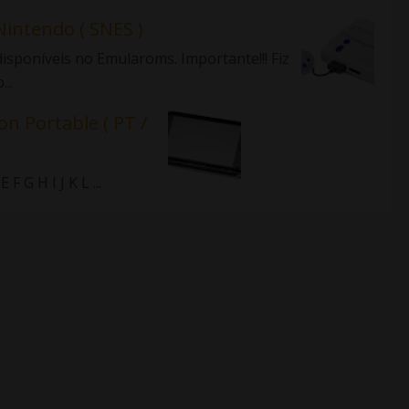
Nintendo ( SNES )
isponíveis no Emularoms. Importante!!! Fiz
..
on Portable ( PT /
 G H I J K L ...