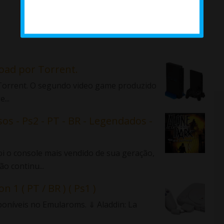
load por Torrent.
r Torrent. O segundo video game produzido
...
sos - Ps2 - PT - BR - Legendados -
 o console mais vendido de sua geração,
o continu...
n 1 ( PT / BR ) ( Ps1 )
sponíveis no Emularoms. ⇓ Aladdin: La