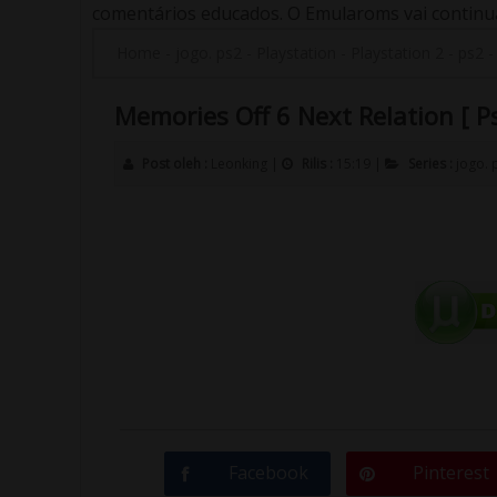
comentários educados. O Emularoms vai continuar
Home
-
jogo. ps2
-
Playstation
-
Playstation 2
-
ps2
Memories Off 6 Next Relation [ Ps
Post oleh :
Leonking
|
Rilis :
15:19
|
Series :
jogo. 
Facebook
Pinterest