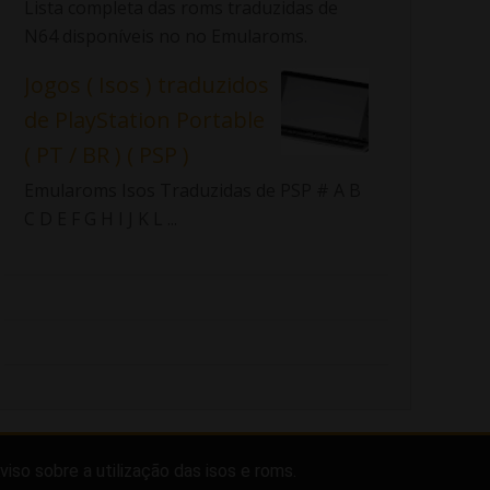
Lista completa das roms traduzidas de
N64 disponíveis no no Emularoms.
Jogos ( Isos ) traduzidos
de PlayStation Portable
( PT / BR ) ( PSP )
Emularoms Isos Traduzidas de PSP # A B
C D E F G H I J K L ...
viso sobre a utilização das isos e roms.