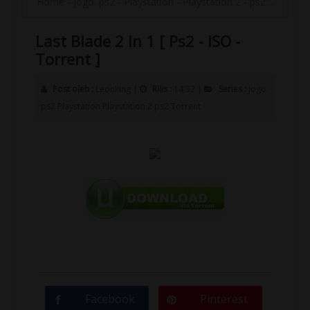
Home
-
jogo. ps2
-
Playstation
-
Playstation 2
-
ps2
-
Torrent
Last Blade 2 In 1 [ Ps2 - ISO -
Torrent ]
Post oleh :
Leonking
|
Rilis :
14:32
|
Series :
jogo.
ps2
Playstation
Playstation 2
ps2
Torrent
Facebook
Pinterest