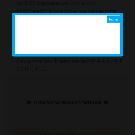
de SNES disponíveis no Emularoms.
Importante!!! Fiz uma nova lista com as roms
traduzidas de Sup...
Jogos ( Isos ) traduzidos de
PlayStation Portable ( PT /
BR ) ( PSP )
Emularoms Isos Traduzidas de PSP # A B C D E
F G H I J K L ...
CURTA NOSSA PÁGINA NO FACEBOOK