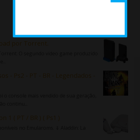
load por Torrent.
r Torrent. O segundo video game produzido
...
sos - Ps2 - PT - BR - Legendados -
 o console mais vendido de sua geração,
o continu...
n 1 ( PT / BR ) ( Ps1 )
sponíveis no Emularoms. ⇓ Aladdin: La