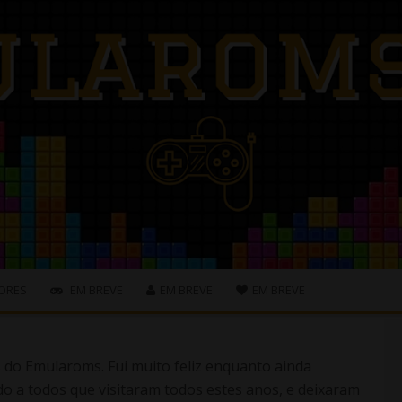
ORES
EM BREVE
EM BREVE
EM BREVE
s do Emularoms. Fui muito feliz enquanto ainda
o a todos que visitaram todos estes anos, e deixaram