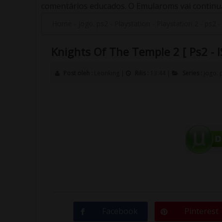
comentários educados. O Emularoms vai continuar
Home
-
jogo. ps2
-
Playstation
-
Playstation 2
-
ps2
Knights Of The Temple 2 [ Ps2 - I
Post oleh :
Leonking
|
Rilis :
13:44
|
Series :
jogo. 
Facebook
Pinterest