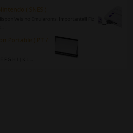
Nintendo ( SNES )
isponíveis no Emularoms. Importante!!! Fiz
..
on Portable ( PT /
 G H I J K L ...