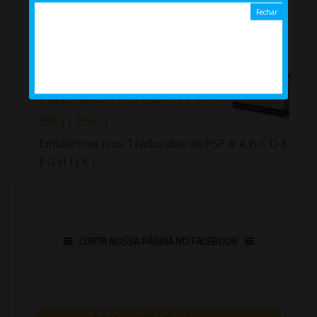
de SNES disponíveis no Emularoms.
Importante!!! Fiz uma nova lista com as roms
traduzidas de Sup...
Jogos ( Isos ) traduzidos de
PlayStation Portable ( PT /
BR ) ( PSP )
Emularoms Isos Traduzidas de PSP # A B C D E
F G H I J K L ...
CURTA NOSSA PÁGINA NO FACEBOOK