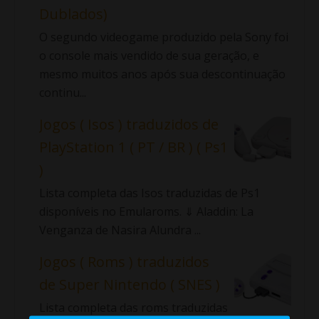
Dublados)
O segundo videogame produzido pela Sony foi
o console mais vendido de sua geração, e
mesmo muitos anos após sua descontinuação
continu...
Jogos ( Isos ) traduzidos de
PlayStation 1 ( PT / BR ) ( Ps1
)
Lista completa das Isos traduzidas de Ps1
disponíveis no Emularoms. ⇓ Aladdin: La
Venganza de Nasira Alundra ...
Jogos ( Roms ) traduzidos
de Super Nintendo ( SNES )
Lista completa das roms traduzidas