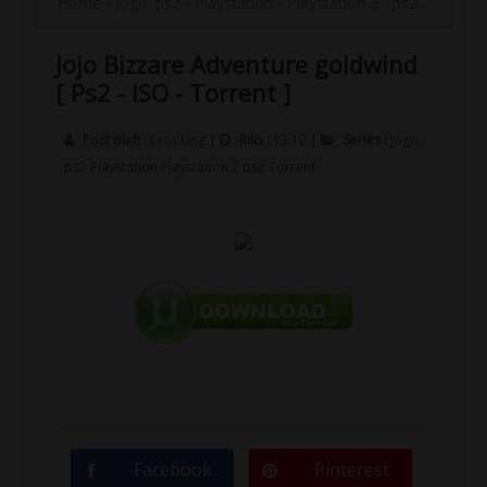
Home
-
jogo. ps2
-
Playstation
-
Playstation 2
-
ps2
-
Torrent
Jojo Bizzare Adventure goldwind
[ Ps2 - ISO - Torrent ]
Post oleh :
Leonking
|
Rilis :
13:10
|
Series :
jogo.
ps2
Playstation
Playstation 2
ps2
Torrent
Facebook
Pinterest