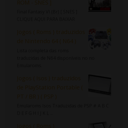
ROM - SNES ]
Final Fantasy VI (Br) [ SNES ]
CLIQUE AQUI PARA BAIXAR
Jogos ( Roms ) traduzidos
de Nintendo 64 ( N64 )
Lista completa das roms
traduzidas de N64 disponíveis no no
Emularoms.
Jogos ( Isos ) traduzidos
de PlayStation Portable (
PT / BR ) ( PSP )
Emularoms Isos Traduzidas de PSP # A B C
D E F G H I J K L ...
Jogos ( Roms )