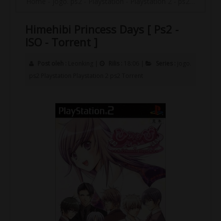
Home
-
jogo. ps2
-
Playstation
-
Playstation 2
-
ps2
-
Torrent
Himehibi Princess Days [ Ps2 -
ISO - Torrent ]
Post oleh :
Leonking
|
Rilis :
18:06
|
Series :
jogo.
ps2
Playstation
Playstation 2
ps2
Torrent