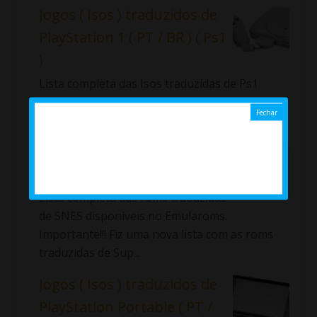
Jogos ( Isos ) traduzidos de
PlayStation 1 ( PT / BR ) ( Ps1
)
Lista completa das Isos traduzidas de Ps1
disponíveis no Emularoms. ⇓ Aladdin: La
Venganza de Nasira Alundra ...
Jogos ( Roms ) traduzidos
de Super Nintendo ( SNES )
Lista completa das roms traduzidas
de SNES disponíveis no Emularoms.
Importante!!! Fiz uma nova lista com as roms
traduzidas de Sup...
Jogos ( Isos ) traduzidos de
PlayStation Portable ( PT /