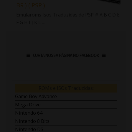
BR ) ( PSP )
Emularoms Isos Traduzidas de PSP # A B C D E
F G H I J K L ...
CURTA NOSSA PÁGINA NO FACEBOOK
ROMs e ISOs Traduzidas:
Game Boy Advance
Mega Drive
Nintendo 64
Nintendo 8 Bits
Nintendo DS