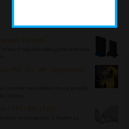
load por Torrent.
r Torrent. O segundo video game produzido
...
sos - Ps2 - PT - BR - Legendados -
 o console mais vendido de sua geração,
o continu...
n 1 ( PT / BR ) ( Ps1 )
sponíveis no Emularoms. ⇓ Aladdin: La