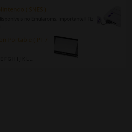
Nintendo ( SNES )
isponíveis no Emularoms. Importante!!! Fiz
..
on Portable ( PT /
 G H I J K L ...