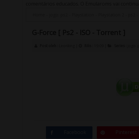
comentários educados. O Emularoms vai continuar
Home
-
jogo. ps2
-
Playstation
-
Playstation 2
-
ps2
G-Force [ Ps2 - ISO - Torrent ]
Post oleh :
Leonking
|
Rilis :
19:09
|
Series :
jogo. 
Facebook
Pinterest