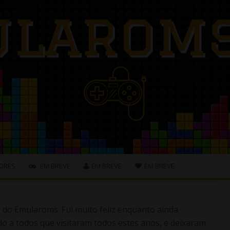
ORES
EM BREVE
EM BREVE
EM BREVE
s do Emularoms. Fui muito feliz enquanto ainda
o a todos que visitaram todos estes anos, e deixaram