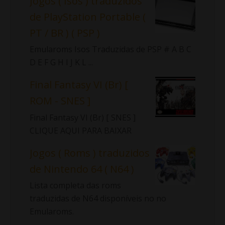
Jogos ( Isos ) traduzidos
de PlayStation Portable (
PT / BR ) ( PSP )
Emularoms Isos Traduzidas de PSP # A B C
D E F G H I J K L ...
Final Fantasy VI (Br) [
ROM - SNES ]
Final Fantasy VI (Br) [ SNES ]
CLIQUE AQUI PARA BAIXAR
Jogos ( Roms ) traduzidos
de Nintendo 64 ( N64 )
Lista completa das roms
traduzidas de N64 disponíveis no no
Emularoms.