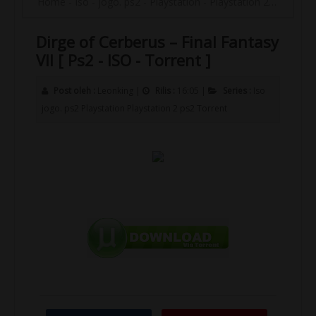
Home
-
Iso
-
jogo. ps2
-
Playstation
-
Playstation 2
-
ps2
-
To
Dirge of Cerberus – Final Fantasy
VII [ Ps2 - ISO - Torrent ]
Post oleh :
Leonking
|
Rilis :
16:05
|
Series :
Iso
jogo. ps2
Playstation
Playstation 2
ps2
Torrent