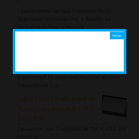
)
Lista completa das Isos traduzidas de Ps1
disponíveis no Emularoms. ⇓ Aladdin: La
Venganza de Nasira Alundra ...
Jogos ( Roms ) traduzidos
de Super Nintendo ( SNES )
Lista completa das roms traduzidas
de SNES disponíveis no Emularoms.
Importante!!! Fiz uma nova lista com as roms
traduzidas de Sup...
Jogos ( Isos ) traduzidos de
PlayStation Portable ( PT /
BR ) ( PSP )
Emularoms Isos Traduzidas de PSP # A B C D E
F G H I J K L ...