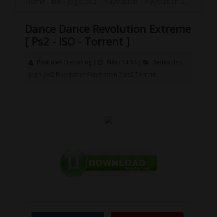
Home
-
Iso
-
jogo. ps2
-
Playstation
-
Playstation 2
-
ps2
-
To
Dance Dance Revolution Extreme
[ Ps2 - ISO - Torrent ]
Post oleh :
Leonking
|
Rilis :
14:34
|
Series :
Iso
jogo. ps2
Playstation
Playstation 2
ps2
Torrent