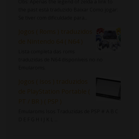
Obs: Apenas the legend of zelda a link to
the past está traduzido Baixar Como jogar:
Se tiver com dificuldade para...
Jogos ( Roms ) traduzidos
de Nintendo 64 ( N64 )
Lista completa das roms
traduzidas de N64 disponíveis no no
Emularoms.
Jogos ( Isos ) traduzidos
de PlayStation Portable (
PT / BR ) ( PSP )
Emularoms Isos Traduzidas de PSP # A B C
D E F G H I J K L ...