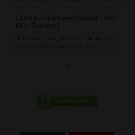
Home
-
Iso
-
jogo. ps2
-
Playstation
-
Playstation 2
-
ps2
-
To
Contra – Shattered Soldier [ Ps2 -
ISO - Torrent ]
Post oleh :
Leonking
|
Rilis :
14:21
|
Series :
Iso
jogo. ps2
Playstation
Playstation 2
ps2
Torrent