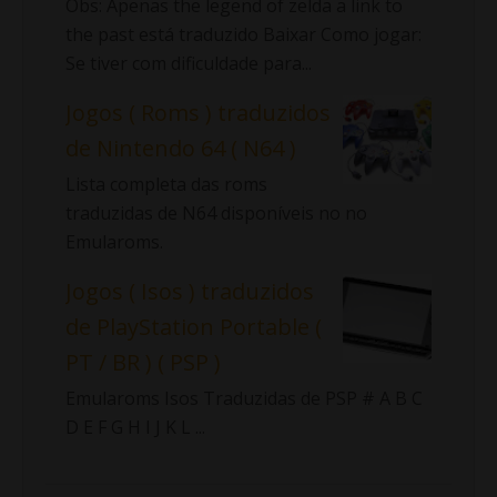
Obs: Apenas the legend of zelda a link to
the past está traduzido Baixar Como jogar:
Se tiver com dificuldade para...
Jogos ( Roms ) traduzidos
de Nintendo 64 ( N64 )
Lista completa das roms
traduzidas de N64 disponíveis no no
Emularoms.
Jogos ( Isos ) traduzidos
de PlayStation Portable (
PT / BR ) ( PSP )
Emularoms Isos Traduzidas de PSP # A B C
D E F G H I J K L ...