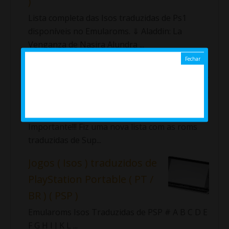
)
Lista completa das Isos traduzidas de Ps1
disponíveis no Emularoms. ⇓ Aladdin: La
Venganza de Nasira Alundra ...
Jogos ( Roms ) traduzidos
de Super Nintendo ( SNES )
Lista completa das roms traduzidas
de SNES disponíveis no Emularoms.
Importante!!! Fiz uma nova lista com as roms
traduzidas de Sup...
Jogos ( Isos ) traduzidos de
PlayStation Portable ( PT /
BR ) ( PSP )
Emularoms Isos Traduzidas de PSP # A B C D E
F G H I J K L ...