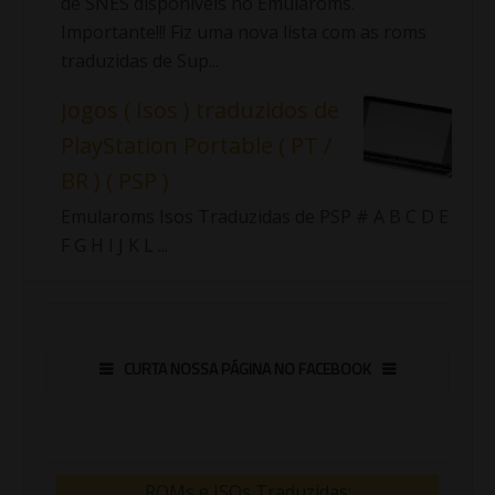
de SNES disponíveis no Emularoms.
Importante!!! Fiz uma nova lista com as roms
traduzidas de Sup...
Jogos ( Isos ) traduzidos de
PlayStation Portable ( PT /
BR ) ( PSP )
Emularoms Isos Traduzidas de PSP # A B C D E
F G H I J K L ...
CURTA NOSSA PÁGINA NO FACEBOOK
ROMs e ISOs Traduzidas: