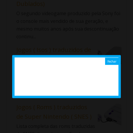
Dublados)
O segundo videogame produzido pela Sony foi
o console mais vendido de sua geração, e
mesmo muitos anos após sua descontinuação
continu...
Jogos ( Isos ) traduzidos de
PlayStation 1 ( PT / BR ) ( Ps1
)
Lista completa das Isos traduzidas de Ps1
disponíveis no Emularoms. ⇓ Aladdin: La
Venganza de Nasira Alundra ...
Jogos ( Roms ) traduzidos
de Super Nintendo ( SNES )
Lista completa das roms traduzidas