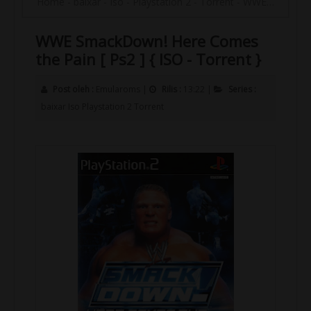
Home
-
baixar
-
Iso
-
Playstation 2
-
Torrent
-
WWE SmackDown! Here Comes the Pain [ Ps2 ] { ISO - Torrent }
WWE SmackDown! Here Comes
the Pain [ Ps2 ] { ISO - Torrent }
Post oleh :
Emularoms
|
Rilis :
13:22
|
Series :
baixar
Iso
Playstation 2
Torrent