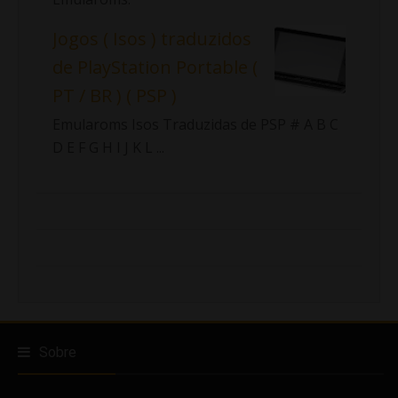
Jogos ( Isos ) traduzidos
de PlayStation Portable (
PT / BR ) ( PSP )
Emularoms Isos Traduzidas de PSP # A B C
D E F G H I J K L ...
Sobre